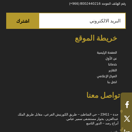
رقم الهاتف الموحد 8002440216 (966+)
خريطة الموقع
الصفحة الرئيسية
عن الأول
خدماتنا
التقارير
المركز الإعلامي
اتصل بنا
تواصل معنا
جدة – 23411 – حي الشاطئ – طريق الكورنيش الفرعي، مقابل طريق الملك
عبدالعزيز، بجوار مستشفى سمير عباس.
أبراج رصد – الدور التاسع
هاتف: