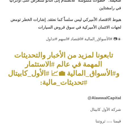
صحيفة: “خطوات ملموسة” للانضمام إلى الناتو ستعرض على أوكرانيا
في رامشتاين
هبوط الاقتصاد الأميركي ليس سلساً كما نعتقد
.
إشارات الخطر تومض
لجهات الائتمان الأميركية في سوق قروض السيارات
☀️📷 #الأسواق_المالية #اقتصاد #اسهم #تداول
تابعونا لمزيد من الأخبار والتحديثات
المهمة في عالم #الاستثمار
و#الأسواق_المالية 💼📈 #الأول_كابيتال
#تحديثات_مالية:
@
AlawwalCapital
شركة الأول كابيتال
قيمنا ،،،، ثروتننا