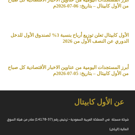
من الأول كابيتال – بتاريخ: 06-07-2026م
الأول كابيتال تعلن توزيع أرباح بنسبة 3% لصندوق الأول للدخل
الدوري عن النصف الأول من 2026
أبرز المستجدات اليومية من عناوين الاخبار الأقتصادية كل صباح
من الأول كابيتال – بتاريخ: 05-07-2026م
عن الأول كابيتال
شركة مسجلة في المملكة العربية السعودية – ترخيص رقم (37-14178) صادر من هيئة السوق
المالية (الرياض)