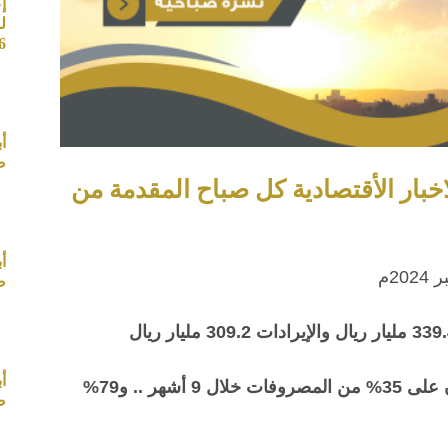
إ
ل
26
أ
صب
اخبار الأقتصادية كل صباح المقدمة من
أ
صب
أ
الميزانية السعودية: قطاعا التعليم والصحة يستحوذان على 35% من المصروفات خلال 9 أشهر .. و79%
صب