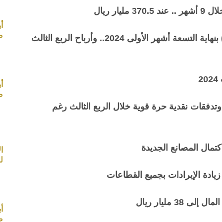
أ
صب
انخفاض أرباح أرامكو إلى 307.14 مليار ريال (-12%) بنهاية التسعة أشهر الأولى 2024.. وأرباح الربع الثالث
أ
صب
فقات نقدية حرة قوية خلال الربع الثالث رغم
كتمال المصانع الجديدة
ل
 زيادة الإيرادات بجميع القطاعات
3 مليار ريال
أ
صب