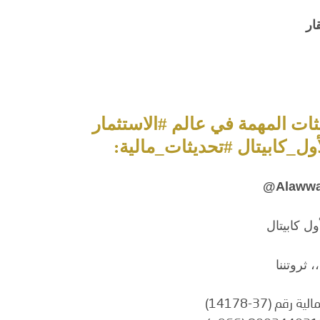
ديثات المهمة في عالم #الاستثمار
أول_كابيتال #تحديثات_مالية:
@
Alawwa
ل كابيتال
، ثروتننا
م (37-14178)