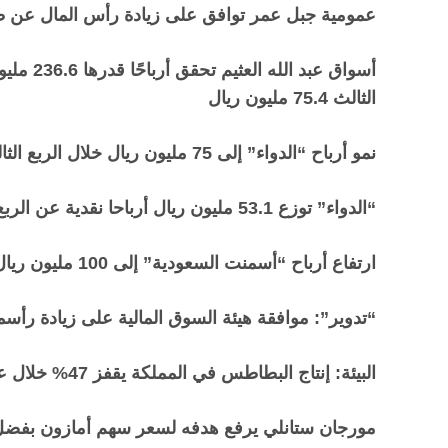
عمومية جبل عمر توافق على زيادة رأس المال عن طريق تحويل د
الثالث 75.4 مليون ريال
نمو أرباح “الدواء” إلى 75 مليون ريال خلال الربع الثالث بنسبة 5.3
“
الدواء” توزع 53.1 مليون ريال أرباحا نقدية عن الربع الثاني
ارتفاع أرباح “أسمنت السعودية” إلى 100 مليون ريال خلال الربع الثالث بنسبة 47
“
تدوير”: موافقة هيئة السوق المالية على زيادة رأسمال
البيئة: إنتاج البطاطس في المملكة يقفز 47% خلال عامين.. بلغ 621 ألف طن في 2023
مورجان ستانلي يرفع هدفه لسعر سهم أمازون بفضل نت