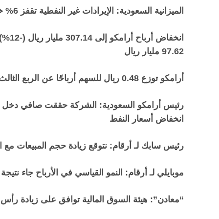
الميزانية السعودية: الإيرادات غير النفطية تقفز 6% خلال 9 أشهر .. عند 370.5 مليار ريال
97.62 مليار ريال
أرامكو توزع 0.48 ريال للسهم أرباحًا عن الربع الثالث 2024
رئيس أرامكو السعودية: الشركة حققت صافي دخل وتد
انخفاض أسعار النفط
رئيس سابك لـ أرقام: نتوقع زيادة حجم المبيعات مع ا
موبايلي لـ أرقام: النمو القياسي في الأرباح جاء نتيجة
“
معادن”: هيئة السوق المالية توافق على زيادة رأس المال إلى 8