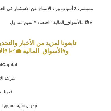
مستثمر: 3 أسباب وراء الامتناع عن الاستثمار في العقار
☀️📷 #الأسواق_المالية #اقتصاد #اسهم #تداول
تابعونا لمزيد من الأخبار والتح
و#الأسواق_المالية 💼📈 #ال
lCapital
شركة الأو
قيمنا ،،،
ترخيص هئية السوق المالية رق