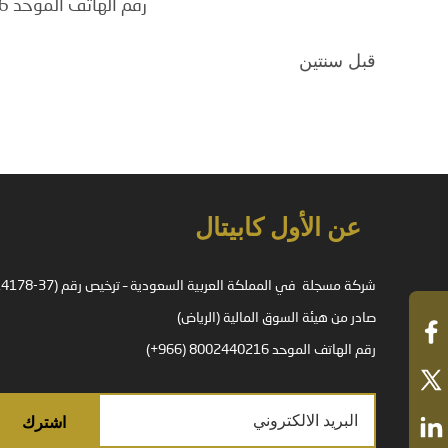
رقم الهاتف الموحد 8002440216 (966+)
قبل سنتين
عن الأول كابيتال
صادر من هيئة السوق المالية (الرياض)
رقم الهاتف الموحد 8002440216 (966+)