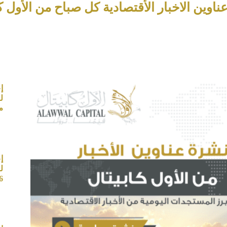
 الاخبار الأقتصادية كل صباح من الأول كابيتال – بت
إ
م
إ
ل
6