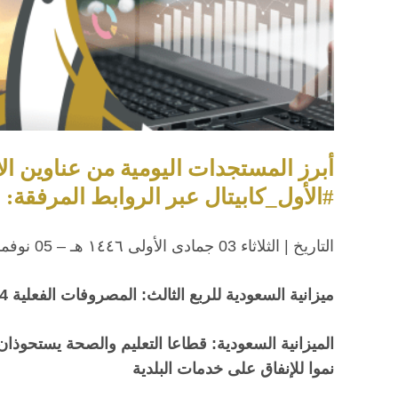
أبرز المستجدات اليومية من عناوين ال
#الأول_كابيتال عبر الروابط المرفقة:
التاريخ | الثلاثاء 03 جمادى الأولى ١٤٤٦ هـ – 05 نوفمبر 2024م
ميزانية السعودية للربع الثالث: المصروفات الفعلية 339.4 مليار ريال والإيرادات 309.2 مليار ريال
نموا للإنفاق على خدمات البلدية