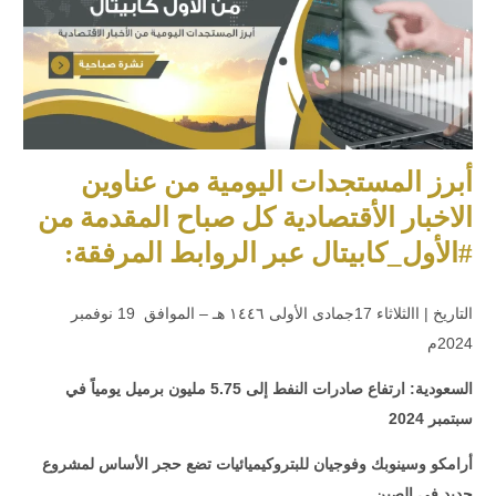
أبرز المستجدات اليومية من عناوين
الاخبار الأقتصادية كل صباح المقدمة من
#الأول_كابيتال عبر الروابط المرفقة:
التاريخ | االثلاثاء 17جمادى الأولى ١٤٤٦ هـ – الموافق 19 نوفمبر
2024م
السعودية: ارتفاع صادرات النفط إلى 5.75 مليون برميل يومياً في
سبتمبر 2024
أرامكو وسينوبك وفوجيان للبتروكيميائيات تضع حجر الأساس لمشروع
جديد في الصين