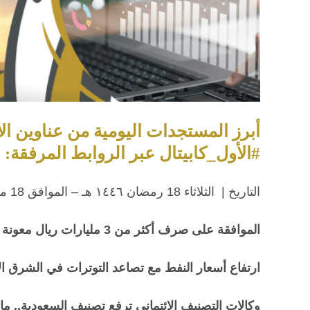
أبرز المستجدات اليومية من عناوين ال
#الأول_كابيتال عبر الروابط المرفقة:
التاريخ | الثلاثاء 18 رمضان ١٤٤٦ هـ – الموافق 18 مارس 2025م
الموافقة على صرف أكثر من 3 مليارات ريال معونة شهر رمضان لمستفيدي الضمان الاجتماعي
ارتفاع أسعار النفط مع تصاعد التوترات في الشرق ا
وكالات التصنيف الائتماني ترفع تصنيف السعودية.. ما