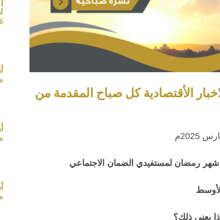
إ
ل
26
أ
صب
اخبار الأقتصادية كل صباح المقدمة من
أ
صب
أ
لأوسط
صب
ذا يعني ذلك؟