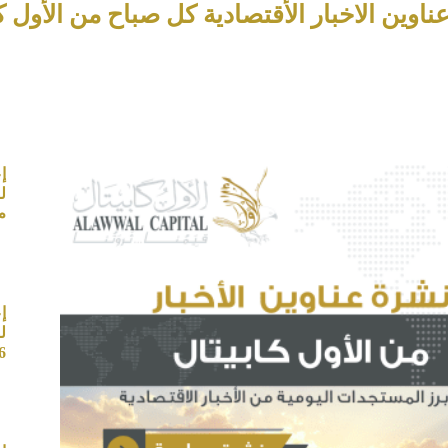
 الاخبار الأقتصادية كل صباح من الأول كابيتال – بت
إ
م
إ
ل
6