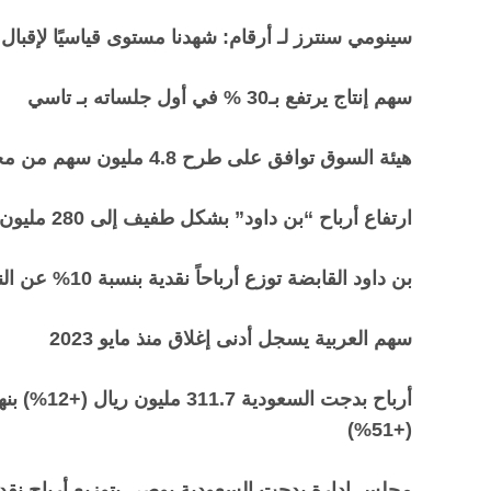
سينومي سنترز لـ أرقام: شهدنا مستوى قياسيًا لإقبال 
سهم إنتاج يرتفع بـ30 % في أول جلساته بـ تاسي
هيئة السوق توافق على طرح 4.8 مليون سهم من مجموعة منزل التسويق للتجارة في تاسي
ارتفاع أرباح “بن داود” بشكل طفيف إلى 280 مليون ريال نهاية عام 2024 بنسبة 2%
بن داود القابضة توزع أرباحاً نقدية بنسبة 10% عن النصف الثاني 2024
سهم العربية يسجل أدنى إغلاق منذ مايو 2023
(+51%)
مجلس إدارة بدجت السعودية يوصي بتوزيع أرباح نقدية بنسبة 10% عن النصف