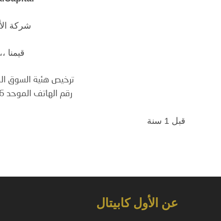
شركة الأو
قيمنا ،،،
ترخيص هئية السوق المالية رق
رقم الهاتف الموحد 8002440216 (966+)
قبل 1 سنة
عن الأول كابيتال