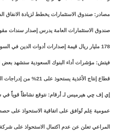
مصادر: صندوق الاستثمارات يخطط لزيادة الانفاق ال
صندوق الاستثمارات العامة يدرس إصدار سندات مقومة 
178 مليار ريال قيمة إصدارات أدوات الدين في السوق المالية السعودية عام 2024
فيتش: مؤشرات أداء البنوك السعودية ستشهد بعض 
قطاع إنتاج الأغذية يستحوذ على 21% من إدراجات السوق المالية السعودية 2024
إي إف چي هيرميس لـ أرقام: نتوقع نشاطاً قوياً في سوق 
عمومية عِلم تُوافق على اتفاقية الاستحواذ على ح
المراعي تعلن عن عدم اكتمال الاستحواذ على شركة ح