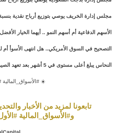
مجلس إدارة الخريف يوصي بتوزيع أرباح نقدية بنسبة 15% عن 024
الأسهم الدفاعية أم أسهم النمو .. أيهما الخيار الأف
التصحيح في السوق الأمريكي.. هل انتهى الأسوأ أم ل
النحاس يبلغ أعلى مستوى في 5 أشهر بعد تعهد الصين بزيادة الاستهلاك
☀️ #الأسواق_المالية 
تابعونا لمزيد من الأخبار والتح
و#الأسواق_المالية #الأول
lCapital