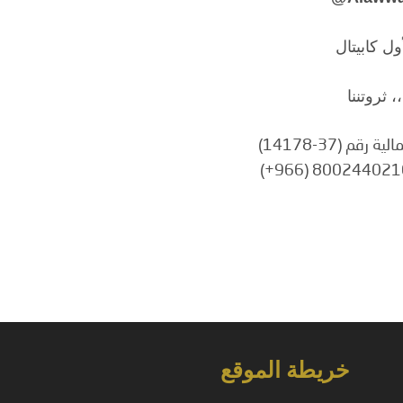
ل كابيتال
، ثروتننا
م (37-14178)
خريطة الموقع