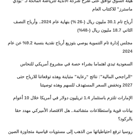
هيئة السوق توافق على طرح شركة الأندية للرياضة المالكة لـ “بودي
ماسترز” للاكتتاب العام
أرباح تام 30.1 مليون ريال (-26 %) بنهاية عام 2024.. وأرباح النصف
الثاني 18.7 مليون ريال (-48%)
مجلس إدارة تام التنموية يوصي بتوزيع أرباح نقدية بنسبة 9.2% عن عام
2024
السعودية تبدي اهتماما بشراء حصة في مشروع أمريكي للنحاس
“الراجحي المالية”: نتائج “رعاية” متباينة وهذه توقعاتنا للارباح حتى
2027 ونخفض السعر المستهدف للسهم وهذه توصيتنا
الإمارات تلتزم باستثمار 1.4 تريليون دولار في أمريكا خلال 10 أعوام
بيانات قوية واستطلاعات متشائمة.. هل الاقتصاد الأميركي مهدد حقا
بالركود؟
روسيا ترفع احتياطياتها من الذهب إلى مستويات قياسية متجاوزة الصين