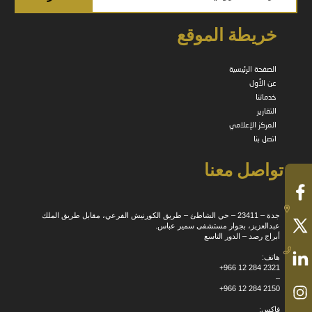
خريطة الموقع
الصفحة الرئيسية
عن الأول
خدماتنا
التقارير
المركز الإعلامي
اتصل بنا
تواصل معنا
جدة – 23411 – حي الشاطئ – طريق الكورنيش الفرعي، مقابل طريق الملك
عبدالعزيز، بجوار مستشفى سمير عباس.
أبراج رصد – الدور التاسع
هاتف:
+966 12 284 2321
–
+966 12 284 2150
فاكس: