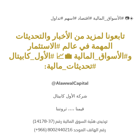
☀️📷 #الأسواق_المالية #اقتصاد #اسهم #تداول
تابعونا لمزيد من الأخبار والتحديثات
المهمة في عالم #الاستثمار
و#الأسواق_المالية 💼📈 #الأول_كابيتال
#تحديثات_مالية:
@
AlawwalCapital
شركة الأول كابيتال
قيمنا ،،،، ثروتننا
ترخيص هئية السوق المالية رقم (37-14178)
رقم الهاتف الموحد 8002440216 (966+)