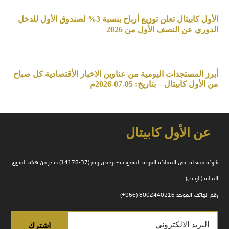
الأول كابيتال تعلن توزيع أرباح بنسبة 3% لصندوق الأول للدخل
الدوري عن النصف الأول من 2026
أبرز المستجدات اليومية من عناوين الاخبار الأقتصادية كل صباح
من الأول كابيتال – بتاريخ: 05-07-2026م
عن الأول كابيتال
شركة مسجلة في المملكة العربية السعودية – ترخيص رقم (37-14178) صادر من هيئة السوق
المالية (الرياض)
رقم الهاتف الموحد 8002440216 (966+)