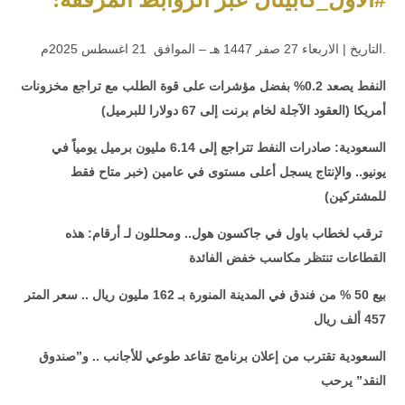
.التاريخ | الاربعاء 27 صفر 1447 هـ – الموافق 21 اغسطس 2025م
النفط يصعد 0.2% بفضل مؤشرات على قوة الطلب مع تراجع مخزونات
أمريكا (العقود الآجلة لخام برنت إلى 67 دولارا للبرميل)
السعودية: صادرات النفط تتراجع إلى 6.14 مليون برميل يومياً في
يونيو.. والإنتاج يسجل أعلى مستوى في عامين
(خبر متاح فقط
للمشتركين)
ترقب لخطاب باول في جاكسون هول.. ومحللون لـ أرقام: هذه
القطاعات تنتظر مكاسب خفض الفائدة
بيع 50 % من فندق في المدينة المنورة بـ 162 مليون ريال .. سعر المتر
457 ألف ريال
السعودية تقترب من إعلان برنامج تقاعد طوعي للأجانب .. و”صندوق
النقد” يرحب