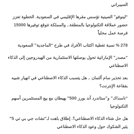
السيبراني
“
لينوفو” الصينية تؤسس مقرها الإقليمي في السعودية. الخطوة تعزز
حضور عملاقة التكنولوجيا بالمنطقة.. والمملكة تتوقع توفيرها 15000
فرصة عمل محلياً
278 % نسبة تغطية اكتتاب الأفراد في طرح “الماجدية” السعودية
“مصدر” الإماراتية تحول بوصلتها الاستثمارية من الهيدروجين إلى الذكاء
الاصطناعي
بعد تحذير سام ألتمان .. هل يتسبب الذكاء الاصطناعي في انهيار شبيه
بفقاعة الإنترنت؟
“ناسداك” و”ستاندرد آند بورز 500″ يهبطان مع بيع المستثمرين أسهم
التكنولوجيا
هل حل شتاء الذكاء الاصطناعي؟
.
إطلاق باهت لـ”تشات جي بي تي 5″
يثير الشكوك حول وعود الذكاء الاصطناعي