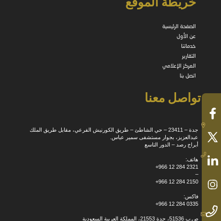
خريطة الموقع
الصفحة الرئيسية
عن الأول
خدماتنا
التقارير
المركز الإعلامي
اتصل بنا
تواصل معنا
جدة – 23411 – حي الشاطئ – طريق الكورنيش الفرعي، مقابل طريق الملك
عبدالعزيز، بجوار مستشفى سمير عباس.
أبراج رصد – الدور التاسع
هاتف:
+966 12 284 2321
–
+966 12 284 2150
فاكس:
+966 12 284 0335
ص.ب 51536، جدة 21553، المملكة العربية السعودية