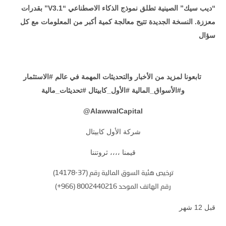
“
ديب سيك” الصينية تطلق نموذج الذكاء الاصطناعي
“V3.1”
بقدرات
معززة
.
النسخة الجديدة تتيح معالجة كمية أكبر من المعلومات مع كل
سؤال
تابعونا لمزيد من الأخبار والتحديثات المهمة في عالم #الاستثمار
و#الأسواق_المالية #الأول_كابيتال #تحديثات_مالية
@
AlawwalCapital
شركة الأول كابيتال
قيمنا ،،،، ثروتننا
ترخيص هئية السوق المالية رقم (37-14178)
رقم الهاتف الموحد 8002440216 (966+)
قبل 12 شهر