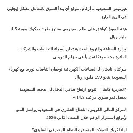
هيرميس السعودية لـ أرقام: نتوقع أن يبدأ السوق بالتفاعل بشكل إيجابي
في الربع الرابع
هيئة السوق تُوافق على طلب سينومي سنترز طرح صكوك بقيمة 4.5
مليار ريال
وزارة الصناعة والثروة المعدنية تعلن أسماء التحالفات والشركات
الفائزة بـ25 موقعًا تعدينياً في حزام الدويحي
شركتان تابعتان لـ الصناعات الكهربائية توقعان اتفاقيات توريد مع كهرباء
السعودية بنحو 199 مليون ريال
“الجزيرة كابيتال” تتوقع ارتفاع صافي الدخل لـ” بدجت السعودية”
بمعدل نمو سنوي مركب 14.3%
المركز المالي الكويتي: القطاع العقاري في السعودية يواصل النمو
ويُتوقع استمرار الزخم خلال النصف الثاني 2025
لماذا تُربك العملات المستقرة النظام المصرفي التقليدي؟