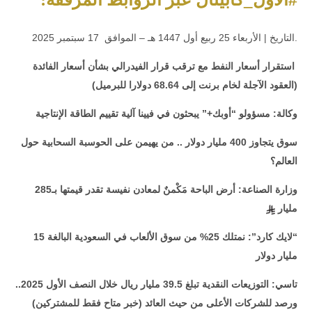
.التاريخ | الأربعاء 25 ربيع أول 1447 هـ – الموافق 17 سبتمبر 2025
استقرار أسعار النفط مع ترقب قرار الفيدرالي بشأن أسعار الفائدة
(العقود الآجلة لخام برنت إلى 68.64 دولارا للبرميل)
وكالة: مسؤولو “أوبك+” يبحثون في فيينا آلية تقييم الطاقة الإنتاجية
سوق يتجاوز 400 مليار دولار .. من يهيمن على الحوسبة السحابية حول
العالم؟
وزارة الصناعة: أرض الباحة مَكْمنٌ لمعادن نفيسة تقدر قيمتها بـ285
مليار
“لايك كارد”: نمتلك 25% من سوق الألعاب في السعودية البالغة 15
مليار دولار
تاسي: التوزيعات النقدية تبلغ 39.5 مليار ريال خلال النصف الأول 2025..
ورصد للشركات الأعلى من حيث العائد (خبر متاح فقط للمشتركين)