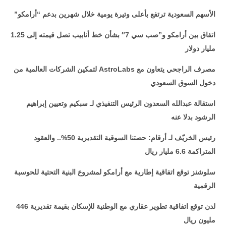
الأسهم السعودية ترتفع بأعلى وتيرة يومية خلال شهرين بدعم “أرامكو”
اتفاق بين أرامكو و”صب سي 7″ بشأن خط أنابيب تصل قيمته إلى 1.25
مليار دولار
مصرف الراجحي يتعاون مع
AstroLabs
لتمكين الشركات العالمية من
دخول السوق السعودي
استقالة عبدالله السعدون الرئيس التنفيذي لـ سبكيم وتعيين إبراهيم
الرشود بدلا عنه
رئيس الخريّف لـ أرقام: حصتنا السوقية التقديرية 50%.. والعقود
المتراكمة 6.6 مليار ريال
سلوشنز توقع اتفاقية إطارية مع أرامكو لمشروع البنية التحتية للحوسبة
الرقمية
لدن توقع اتفاقية تطوير عقاري مع الوطنية للإسكان بقيمة تقديرية 446
مليون ريال