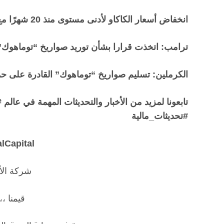
انخفاض أسعار الكاكاو لأدنى مستوى منذ 20 شهرًا مع ضعف الطلب
ترامب: اتخذت قرارا بشأن توريد صواريخ “توماهوك” ل
الكرملين: تسليم صواريخ “توماهوك” القادرة على 
تابعونا لمزيد من الأخبار والتحديثات المهمة في عالم #
#تحديثات_مالية
lCapital
شركة الأو
قيمنا ،،،