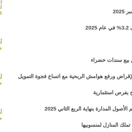
إ
ل
202
26
2
أ
صب
 الإقراض ورفع هوامش الربحية مع اتساع فجوة التمويل
أ
صب
ح بفرص استثمارية
 المدارة بنهاية الربع الثاني 2025
أ
صب
ملك المنازل لمنسوبيها