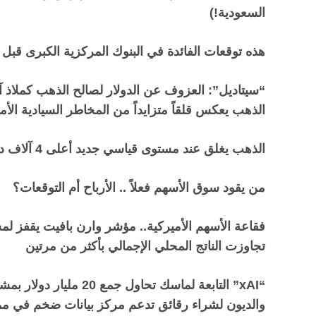
السعودية!)
هذه توقعات الفائدة في البنوك المركزية الكبرى قبل نهاية
“
سيتاديل”: العزوف عن الدولار لصالح الذهب كملاذ آم
الذهب يعكس قلقاً متزايداً من المخاطر السيادية الأم
الذهب يغلق عند مستوى قياسي جديد أعلى 4 آلاف دولار
من يقود سوق الأسهم فعلاً .. الأرباح أم التوقعات؟
فقاعة الأسهم الأميركية.. مؤشر وارن بافيت يقفز ل
تجاوزت الناتج المحلي الإجمالي بأكثر من مرتين
“xAI”
التابعة لماسك تحاول جمع 20 مليار دولار بمشاركة “إنفيديا
والديون لشراء رقائق تدعم مركز بيانات ضخم في 