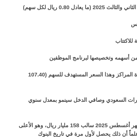
“الجزيرة كابيتال”: نتائج “إكسترا” قوية ونوصي بزيادة المراكز وهذا السعر المستهدف للسهم (107.40
لسيارات السعودي وصافي الدخل سينمو بمعدل سنوي
تحديات صافي الأصول الأجنبية للبنوك (سجلت في شهر أغسطس 2025 سالب 158 مليار ريال، وهو الأعلى
داية تسجيل رصيد سلبي في شهر يوليو 2024، علماً أن ذلك يحصل لأول مرة في تاريخ البنوك