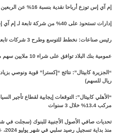
إم آي إس توزع أرباحا نقدية بنسبة 16% عن الربعين الثاني والثالث 2025 (ما يعادل 0.80 ريال لكل سهم)
إدارات تستحوذ على 40% من شركة تابعة لـ إم آي إس
رئيس صناعات: نخطط للتوسع وطرح 3 شركات تابعة للاكتتاب
عمومية بنك البلاد توافق على شراء 10 ملايين سهم من أسهمه وتخصيصها لبرنامج الموظفين
ريال للسهم)
“الأهلي كابيتال”: التوقعات إيجابية لقطاع تأجير ا
مركب 13.4% خلال 3 سنوات
منذ ب