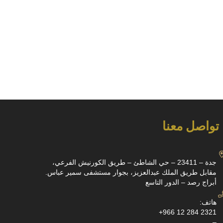
تواصل معنا
جدة – 23411 – حي الشاطئ – طريق الكورنيش الفرعي،
مقابل طريق الملك عبدالعزيز، بجوار مستشفى سمير عباس.
أبراج رصد – الدور التاسع
هاتف:
+966 12 284 2321
–