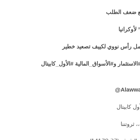
أوكرانيا
حمل رأس نووي لكييف تصعيد خطير
الاستثمار و#الأسواق_المالية #الأول_كابيتال
@
Alawwa
ل كابيتال
، ثروتننا