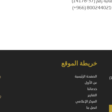
م (37-14178)
خريطة الموقع
الصفحة الرئيسية
شركة مسجلة في المملكة العربية السعودية – ترخيص رقم (37-14178)
عن الأول
خدماتنا
التقارير
المركز الإعلامي
اتصل بنا