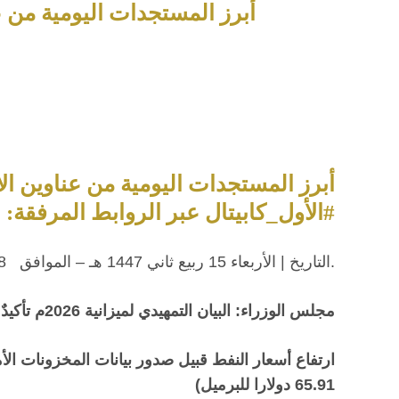
أبرز المستجدات اليومية من عناوين
أبرز المستجدات اليومية من عناوين ال
#الأول_كابيتال عبر الروابط المرفقة:
.التاريخ | الأربعاء 15 ربيع ثاني 1447 هـ – الموافق 08 اكتوبر 2025
مجلس الوزراء: البيان التمهيدي لميزانية 2026م تأكيدٌ على مواصلة دعم النمو الاقتصادي الشامل
ارتفاع أسعار النفط قبيل صدور بيانات المخزونات الأ
65.91 دولارا للبرميل)