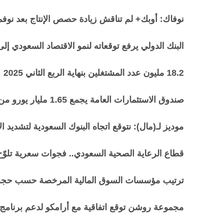
نوفاك: أوبك+ لم تناقش زيادة حصص الإنتاج بعد نوفمبر 5
البنك الدولي يرفع توقعاته لنمو الاقتصاد السعودي إلى 3.2% في عام 025
18.2 مليون عدد المشتغلين بنهاية الربع الثاني 2025
صندوق الاستثمارات العامة يجمع 1.65 مليار يورو من بيع سندات خضراء
موديز لـ(مال): نتوقع اتجاه البنوك السعودية لتشديد
قطاع الرعاية الصحية السعودي.. فجوات سعرية تلوّ
ترتيب مؤسسات السوق المالية المرخصة حسب حجم الأصول
مجموعة روشن توقع اتفاقية مع أرامكو لدعم برنامج ت