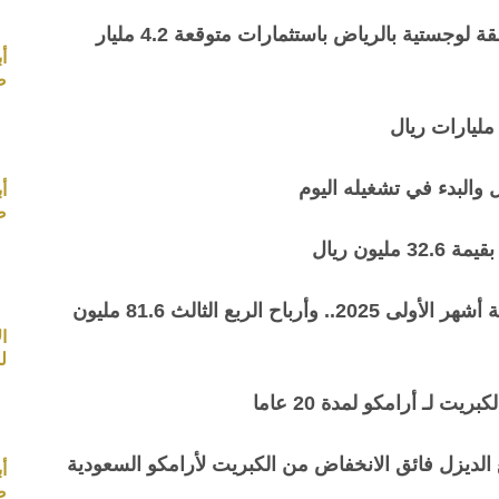
سال توقع الاتفاقية النهائية لاستئجار أرض لإنشاء منطقة لوجستية بالرياض باستثمارات متوقعة 4.2 مليار
أ
صب
ل والبدء في تشغيله اليوم
أ
صب
ون ريال
ارباح تسهيل 199.2 مليون ريال (+26%) بنهاية التسعة أشهر الأولى 2025.. وأرباح الربع الثالث 81.6 مليون
ل
ت لـ أرامكو لمدة 20 عاما
الديزل فائق الانخفاض من الكبريت لأرامكو السعودية
أ
صب