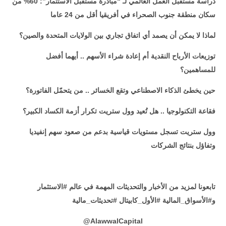
دراسة مستقبل العمل العالمي لـ “مبادرة مستقبل الاستثمار”: 60% من
سكان منطقة جنوب الصحراء في أفريقيا أقل من 24 عاما
لماذا لا يمكن أن يصمد أي اتفاق تجاري بين الولايات المتحدة والصين؟
توزيعات الأرباح النقدية أم إعادة شراء الأسهم .. أيهما أفضل
للمساهمين؟
حين يخطئ الذكاء الاصطناعي وتقع الخسائر .. من يتحمّل الفاتورة؟
فقاعة التكنولوجيا .. هل تُعيد وول ستريت تكرار أزمة الكساد الكبير؟
وول ستريت تسجل مستويات قياسية بدعم من صعود سهم إنفيديا
وتفاؤل بنتائج الشركات
تابعونا لمزيد من الأخبار والتحديثات المهمة في عالم #الاستثمار
و#الأسواق_المالية #الأول_كابيتال #تحديثات_مالية
@
AlawwalCapital