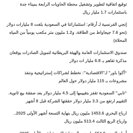
توقيع اتفاقية لتطوير وتشغيل محطة الحاويات الرابعة بميناء جدة
باستثمارات 1.7 مليار ريال
إنجي الفرنسية لـ أرقام: استثماراتنا في السعودية بلغت 8 مليارات دولار
(نحو 7.6 جيجاواط من الطاقة، و1.2 مليون متر مكعب يومياً من المياه
المحلاة)
صندوق الاستثمارات العامة والهيئة البريطانية لتمويل الصادرات يوقعان
مذكرة تفاهم بـ 6.8 مليار ات دولار
“أكوا باور” لـ”الاقتصادية”: نخطط لشراكات إستراتيجية وننفذ
مشروعات بـ 115 مليار دولار حول العالم
“
تابي” السعودية تقفز بتقييمها إلى 4.5 مليار دولار بعد صفقة بيع ثانوية.
التقييم ارتفع من 3.3 مليار دولار حققتها الشركة قبل 8 أشهر
ارباح البحري 1453.6 مليون ريال بنهاية التسعة أشهر الأولى 2025..
وارباح الربع الثالث 513.4 مليون ريال