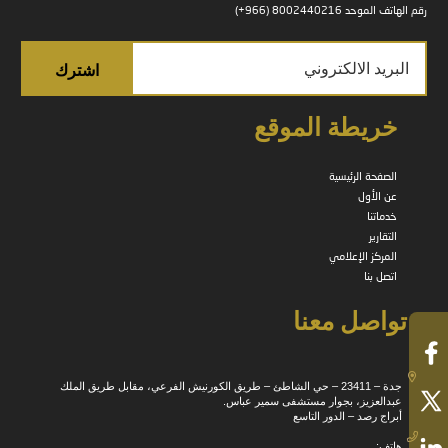
رقم الهاتف الموحد 8002440216 (966+)
خريطة الموقع
الصفحة الرئيسية
عن الأول
خدماتنا
التقارير
المركز الإعلامي
اتصل بنا
تواصل معنا
جدة – 23411 – حي الشاطئ – طريق الكورنيش الفرعي، مقابل طريق الملك
عبدالعزيز، بجوار مستشفى سمير عباس.
أبراج رصد – الدور التاسع
هاتف: