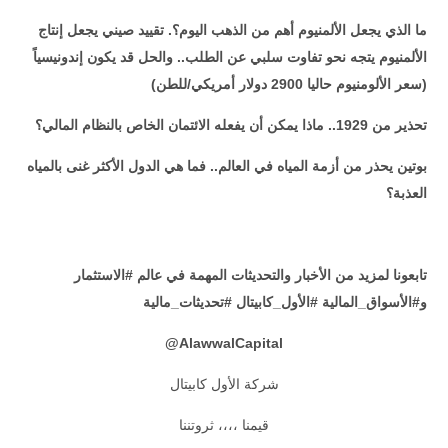
ما الذي يجعل الألمنيوم أهم من الذهب اليوم؟. تقييد صيني يجعل إنتاج
الألمنيوم يتجه نحو تفاوت سلبي عن الطلب.. والحل قد يكون إندونيسياً
(سعر الألومنيوم حاليا 2900 دولار أمريكي/للطن)
تحذير من 1929.. ماذا يمكن أن يفعله الائتمان الخاص بالنظام المالي؟
بوتين يحذر من أزمة المياه في العالم.. فما هي الدول الأكثر غنى بالمياه
العذبة؟
تابعونا لمزيد من الأخبار والتحديثات المهمة في عالم #الاستثمار
و#الأسواق_المالية #الأول_كابيتال #تحديثات_مالية
@
AlawwalCapital
شركة الأول كابيتال
قيمنا ،،،، ثروتننا