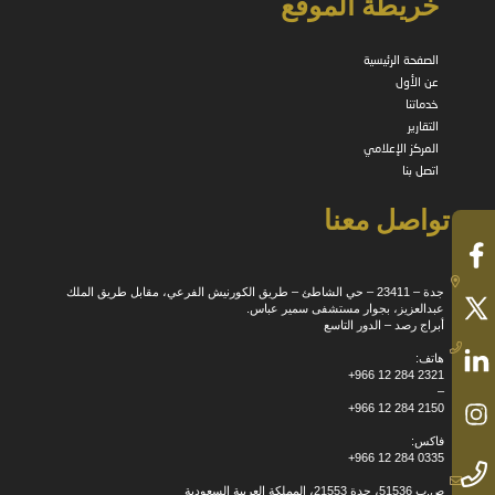
خريطة الموقع
الصفحة الرئيسية
عن الأول
خدماتنا
التقارير
المركز الإعلامي
اتصل بنا
تواصل معنا
جدة – 23411 – حي الشاطئ – طريق الكورنيش الفرعي، مقابل طريق الملك
عبدالعزيز، بجوار مستشفى سمير عباس.
أبراج رصد – الدور التاسع
هاتف:
+966 12 284 2321
–
+966 12 284 2150
فاكس:
+966 12 284 0335
ص.ب 51536، جدة 21553، المملكة العربية السعودية