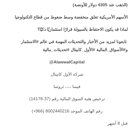
(الذهب عند 4305 دولار للأونصة)
الأسهم الأمريكية تغلق منخفضة وسط ضغوط من قطاع التكنولوجيا
لماذا قد يكون الاحتفاظ بالسيولة قرارًا استثماريًا ذكيًا؟
تابعونا لمزيد من الأخبار والتحديثات المهمة في عالم #الاستثمار
و#الأسواق_المالية #الأول_كابيتال #تحديثات_مالية
@
AlawwalCapital
شركة الأول كابيتال
قيمنا ،،،، ثروتننا
ترخيص هئية السوق المالية رقم (37-14178)
رقم الهاتف الموحد 8002440216 (966+)
قبل 8 أشهر