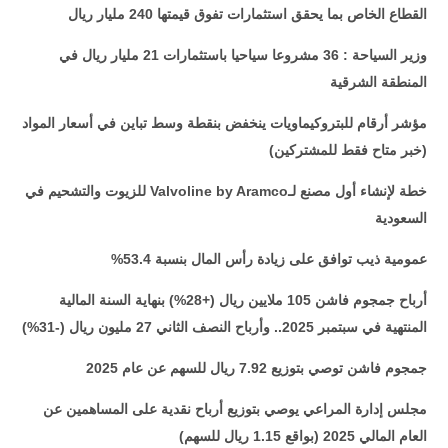
القطاع الخاص بما يحقق استثمارات تفوق قيمتها 240 مليار ريال
وزير السياحة : 36 مشروعا سياحيا باستثمارات 21 مليار ريال في
المنطقة الشرقية
مؤشر أرقام للبتروكيماويات ينخفض بنقطة وسط تباين في أسعار المواد
(خبر متاح فقط للمشتركين)
خطة لإنشاء أول مصنع لـ
Valvoline by Aramco
للزيوت والتشحيم في
السعودية
عمومية ذيب توافق على زيادة رأس المال بنسبة 53.4%
أرباح جمجوم فاشن 105 ملايين ريال (+28%) بنهاية السنة المالية
المنتهية في سبتمبر 2025.. وأرباح النصف الثاني 27 مليون ريال (-31%)
جمجوم فاشن توصي بتوزيع 7.92 ريال للسهم عن عام 2025
مجلس إدارة المراعي يوصي بتوزيع أرباح نقدية على المساهمين عن
العام المالي 2025 (بواقع 1.15 ريال للسهم)