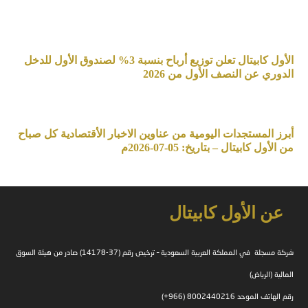
الأول كابيتال تعلن توزيع أرباح بنسبة 3% لصندوق الأول للدخل
الدوري عن النصف الأول من 2026
أبرز المستجدات اليومية من عناوين الاخبار الأقتصادية كل صباح
من الأول كابيتال – بتاريخ: 05-07-2026م
عن الأول كابيتال
شركة مسجلة في المملكة العربية السعودية – ترخيص رقم (37-14178) صادر من هيئة السوق
المالية (الرياض)
رقم الهاتف الموحد 8002440216 (966+)