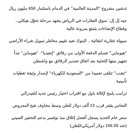
تدشين مشروع “المدينة العالمية” في الدمام باستثمار 650 مليون ريال
جيه إل إل: سوق العقارات في الرياض يشهد مرحلة تحوّل هيكلي..
وقطاع الإنشاءات يتمتع بمرونة عالية
سيولة عقارية انتقائية .. البنوك تعيد تقييم مخاطر تمويل شراء الأراضي
“
هيوماين” تتسلم الدفعة الأولى من رقائق “إنفيديا
“
. “هيوماين” تبدأ
تجهيز بنيتها التحتية بعد اتفاق تصدير الرقائق مع واشنطن
“تشب” تتلقى تعميدا من “السعودية للكهرباء” لإصدار وثيقة تغطيات
تأمينية
ترامب يلمح لإقالة باول مع اقتراب اختيار رئيس جديد للفيدرالي
النحاس يقفز قرب 13 ألف دولار للطن وسط مخاوف شح المعروض
سعر خام الحديد يسجل أفضل إغلاق منذ نوفمبر بدعم التحفيز الصيني
(عند 106.55 دولار أمريكي/للطن)