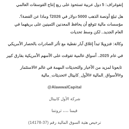
إنفوغراف: 5 دول عربية تستحوذ على ربع إنتاج الفوسفات العالمي
هل تبلغ أونصة الذهب 5000 دولار في 2026؟ وماذا عن الفضة؟.
مؤسسات مالية تتوقع أن يحافظ المعدنين الثمينين على بريقهما في
العام الجديد.. لكن وسط تحديات
وكالة: فنزويلا تبدأ إغلاق آبار نفطية مع تأثر الصادرات بالحصار الأمريكي
في عام 2025.. أسواق عالمية تفوقت على الأسهم الأمريكية بفارق كبير
تابعونا لمزيد من الأخبار والتحديثات المهمة في عالم #الاستثمار
و#الأسواق_المالية #الأول_كابيتال #تحديثات_مالية
@
AlawwalCapital
شركة الأول كابيتال
قيمنا ،،،، ثروتننا
ترخيص هئية السوق المالية رقم (37-14178)