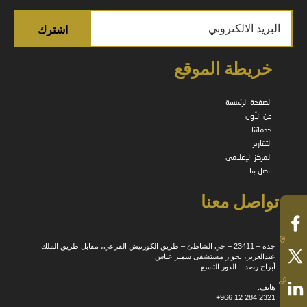
خريطة الموقع
الصفحة الرئيسية
عن الأول
خدماتنا
التقارير
المركز الإعلامي
اتصل بنا
تواصل معنا
جدة – 23411 – حي الشاطئ – طريق الكورنيش الفرعي، مقابل طريق الملك
عبدالعزيز، بجوار مستشفى سمير عباس.
أبراج رصد – الدور التاسع
هاتف:
+966 12 284 2321