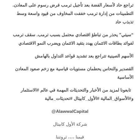
تراجع حاد لأسعار الفضة بعد تأجيل ترمب فرض رسوم على المعادن.
التطمينات من إدارة ترمب خففت المخاوف من قيود واسعة وسط
تذبذب حاد
“
سيتي” يحذر من تباطؤ اقتصادي محتمل بسبب ترمب. سقف ترمب
لفوائد بطاقات الائتمان يهدد بتقيد الائتمان ويضرب النمو الاقتصادي
الأسهم الصينية تتراجع بعد تشديد قواعد التداول بالهامش
القصدير والنحاس يحطمان مستويات قياسية مع زخم صعود المعادن
الأساسية
تابعونا لمزيد من الأخبار والتحديثات المهمة في عالم #الاستثمار
و#الأسواق_المالية #الأول_كابيتال #تحديثات_مالية
@
AlawwalCapital
شركة الأول كابيتال
قيمنا ،،،، ثروتننا