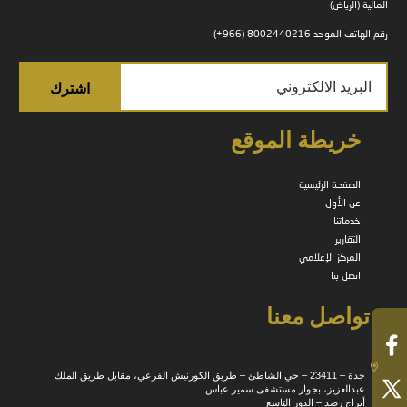
المالية (الرياض)
رقم الهاتف الموحد 8002440216 (966+)
خريطة الموقع
الصفحة الرئيسية
عن الأول
خدماتنا
التقارير
المركز الإعلامي
اتصل بنا
تواصل معنا
جدة – 23411 – حي الشاطئ – طريق الكورنيش الفرعي، مقابل طريق الملك
عبدالعزيز، بجوار مستشفى سمير عباس.
أبراج رصد – الدور التاسع