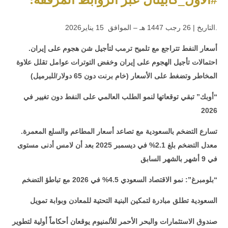
.التاريخ | 26 رجب 1447 هـ – الموافق 15 يناير2026
أسعار النفط تتراجع مع تلميح ترمب لتأجيل شن هجوم على إيران.
احتمالات تأجيل الهجوم على إيران وخفض التوترات عوامل تقلل علاوة
المخاطر وتضغط على الأسعار (خام برنت دون 65 دولار/للبرميل)
“أوبك” تبقي توقعاتها لنمو الطلب العالمي على النفط دون تغيير في
2026
تسارع التضخم بالسعودية مع تصاعد أسعار المطاعم والسلع المعمرة.
معدل التضخم بلغ 2.1% في ديسمبر 2025 بعد أن لامس أدنى مستوى
في 9 أشهر بالشهر السابق
“بلومبرغ”: نمو الاقتصاد السعودي 4.5% في 2026 مع تباطؤ التضخم
السعودية تطلق مبادرة لتمكين البنية التحتية للمعادن وبوابة تمويل
صندوق الاستثمارات والبحر الأحمر للألمنيوم يوقعان أحكاماً أولية لتطوير