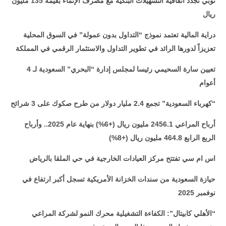
توبي تُجدد اتفاقية التسهيلات البنكية مع مصرف الإنماء بقيمة 135 مليون
ريال
دراية المالية تعتمد نموذج “التداول بدون عمولة” في السوق المحلية
تعزيزاً لدورها الرائد في تطوير التداول والاستثمار الرقمي في المملكة
تعيين سارة السحيمي رئيسا لمجلس إدارة “البحري” السعودية لـ 4
أعوام
“كهرباء السعودية” تجمع 2.4 مليار دولار من طرح صكوك على 3 شرائح
أرباح المراعي 2456.1 مليون ريال (+6%) بنهاية عام 2025.. وأرباح
الربع الرابع 464.8 مليون ريال (+8%)
اس ام سي تفتتح مركز العيادات الخارجية في حي الملقا بالرياض
حيازة السعودية من سندات الخزانة الأمريكية تسجل أكبر ارتفاع في
نوفمبر 2025
“الأهلي كابيتال”: الكفاءة التشغيلية محرك النمو لشركة المراعي