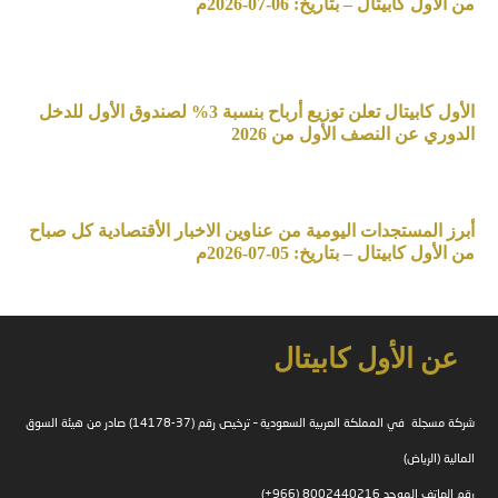
من الأول كابيتال – بتاريخ: 06-07-2026م
الأول كابيتال تعلن توزيع أرباح بنسبة 3% لصندوق الأول للدخل
الدوري عن النصف الأول من 2026
أبرز المستجدات اليومية من عناوين الاخبار الأقتصادية كل صباح
من الأول كابيتال – بتاريخ: 05-07-2026م
عن الأول كابيتال
شركة مسجلة في المملكة العربية السعودية – ترخيص رقم (37-14178) صادر من هيئة السوق
المالية (الرياض)
رقم الهاتف الموحد 8002440216 (966+)