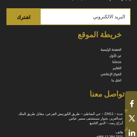
خريطة الموقع
الصفحة الرئيسية
عن الأول
خدماتنا
التقارير
المركز الإعلامي
اتصل بنا
تواصل معنا
جدة – 23411 – حي الشاطئ – طريق الكورنيش الفرعي، مقابل طريق الملك
عبدالعزيز، بجوار مستشفى سمير عباس.
أبراج رصد – الدور التاسع
هاتف:
+966 12 284 2321