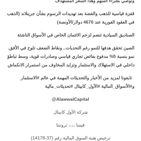
ونوصي بشراء السهم وهذا السعر المستهدف
قفزة قياسية للذهب والفضة بعد تهديدات الرسوم بشأن جرينلاند (الذهب
في العقود الفورية عند 4670 دولار/الأونصة)
الصناديق السيادية تنضم لزخم الائتمان الخاص في الأسواق الناشئة
الصين تحقق هدفها للنمو رغم التحديات.. ونقاط الضعف تلوح في الأفق.
نمو بنسبة 5% مدفوع بفائض تجاري قياسي وصادرات قوية، وسط تباطؤ
داخلي في الاستهلاك والاستثمار وتزايد المخاوف من استمرار الانكماش
تابعونا لمزيد من الأخبار والتحديثات المهمة في عالم #الاستثمار
و#الأسواق_المالية #الأول_كابيتال #تحديثات_مالية
@
AlawwalCapital
شركة الأول كابيتال
قيمنا ،،،، ثروتننا
ترخيص هئية السوق المالية رقم (37-14178)