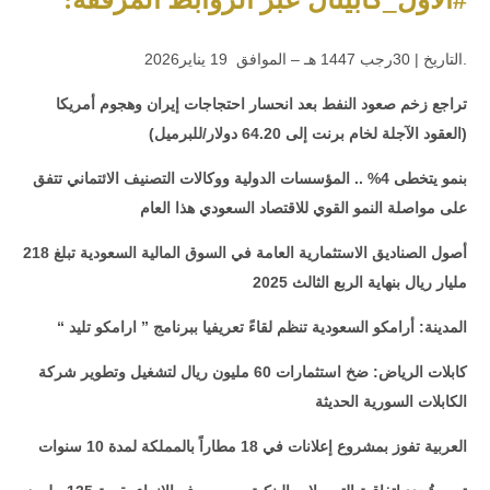
.التاريخ | 30رجب 1447 هـ – الموافق 19 يناير2026
تراجع زخم صعود النفط بعد انحسار احتجاجات إيران وهجوم أمريكا
(العقود الآجلة لخام برنت إلى 64.20 دولار/للبرميل)
بنمو يتخطى 4% .. المؤسسات الدولية ووكالات التصنيف الائتماني تتفق
على مواصلة النمو القوي للاقتصاد السعودي هذا العام
أصول الصناديق الاستثمارية العامة في السوق المالية السعودية تبلغ 218
مليار ريال بنهاية الربع الثالث 2025
المدينة: أرامكو السعودية تنظم لقاءً تعريفيا ببرنامج ” ارامكو تليد “
كابلات الرياض: ضخ استثمارات 60 مليون ريال لتشغيل وتطوير شركة
الكابلات السورية الحديثة
العربية تفوز بمشروع إعلانات في 18 مطاراً بالمملكة لمدة 10 سنوات