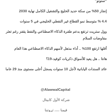
“سنونو”
إنجاز 50% من سكة حديد الخليج والتشغيل الكامل نهاية 2030
4.4 % متوسط نمو القطاع غير النفطي الخليجي في 5 سنوات
وول ستريت ترتفع بدعم طفرة الذكاء الاصطناعي والنفط يقفز رغم تعثر
مفاوضات السلام
أقلها ارتفع 100% .. أداء مذهل لأسهم الذكاء الاصطناعي هذا العام
هانتا .. هل يعيد للأسواق ذكريات كوفيد-19؟
عائد السندات اليابانية لأجل 10 سنوات يسجل أعلى مستوى منذ 29 عاما
@
AlawwalCapital
شركة الأول كابيتال
قيمنا ،،،، ثروتننا