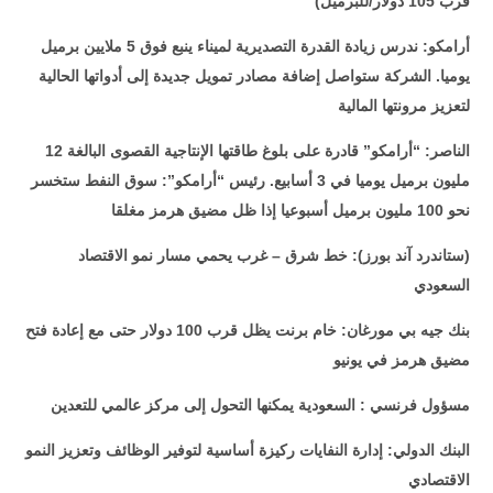
قرب 105 دولار/للبرميل)
أرامكو: ندرس زيادة القدرة التصديرية لميناء ينبع فوق 5 ملايين برميل
يوميا. الشركة ستواصل ​إضافة مصادر
تمويل
جديدة ‌إلى ‌أدواتها ​الحالية ​
لتعزيز ​مرونتها ​المالية
الناصر: “أرامكو” قادرة على بلوغ طاقتها الإنتاجية القصوى البالغة 12
مليون برميل يوميا في 3 أسابيع. رئيس “أرامكو”: سوق النفط ستخسر
نحو 100 مليون برميل أسبوعيا إذا ظل مضيق هرمز مغلقا
(ستاندرد آند بورز): خط شرق – غرب يحمي مسار نمو الاقتصاد
السعودي
بنك جيه بي مورغان: خام برنت يظل قرب 100 دولار حتى مع إعادة فتح
مضيق هرمز في يونيو
مسؤول فرنسي : السعودية يمكنها التحول إلى مركز عالمي للتعدين
البنك الدولي: إدارة النفايات ركيزة أساسية لتوفير الوظائف وتعزيز النمو
الاقتصادي