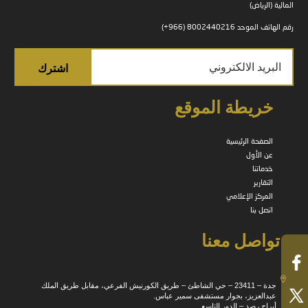
المالية (الرياض)
رقم الهاتف الموحد 8002440216 (966+)
خريطة الموقع
الصفحة الرئيسية
عن الأول
خدماتنا
التقارير
المركز الإعلامي
اتصل بنا
تواصل معنا
جدة – 23411 – حي الشاطئ – طريق الكورنيش الفرعي، مقابل طريق الملك
عبدالعزيز، بجوار مستشفى سمير عباس.
أبراج رصد – الدور التاسع