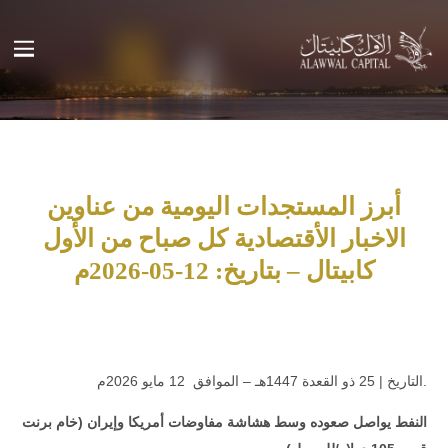
أبرز المستجدات اليومية من عناوين
الاخبار الأقتصادية كل صباح من الأول
كابيتال – بتاريخ: 12-05-2026م
.التاريخ | 25 ذو القعدة 1447هـ – الموافق 12 مايو 2026م
النفط يواصل صعوده وسط هشاشة مفاوضات أمريكا وإيران (خام برنت