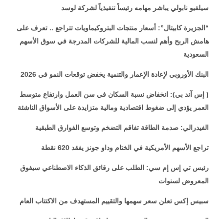
سيلفيو نابولي يباشر مهامه رئيساً تنفيذياً لشركة لوسد
“الجزيرة كابيتال”: أسعار منتجات البتروكيماويات تتراجع .. تعرف على
هامش الربح وأهم لنسب المالية للشركات المدرجة في سوق الأسهم
السعودية
البنك الأوروبي لإعادة الإعمار والتنمية يخفض توقعات النمو في 2026
( إس آند بي): انخفاض نسبة السكان في سن العمل وارتفاع متوسط
العمر يؤدي إلى ضغوط اقتصادية ومالية متزايدة على الأسواق الناشئة
الفيدرالي: صدمة الطاقة تفاقم التضخم وتوسع الفوارق الطبقية
تراجع الأسهم الأمريكية في الختام وداو جونز يفقد 620 نقطة
رئيس تي إس إم سي: الطلب على رقائق الذكاء الاصطناعي سيفوق
المعروض لسنوات
سبيس إكس تعلن سعر سهمها والتقييم المستهدف من الاكتتاب العام