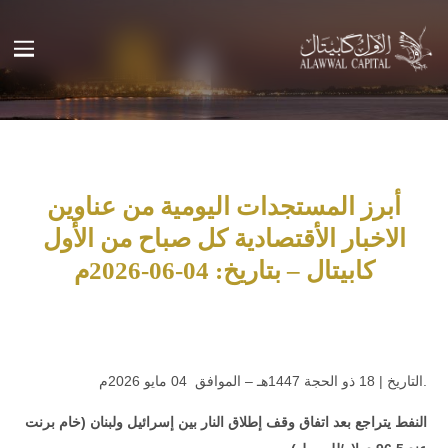
أبرز المستجدات اليومية من عناوين
الاخبار الأقتصادية كل صباح من الأول
كابيتال – بتاريخ: 04-06-2026م
.التاريخ | 18 ذو الحجة 1447هـ – الموافق 04 مايو 2026م
النفط يتراجع بعد اتفاق وقف إطلاق النار بين إسرائيل ولبنان (خام برنت