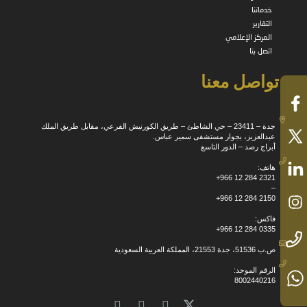
خدماتنا
التقارير
المركز الإعلامي
اتصل بنا
تواصل معنا
جدة – 23411 – حي الشاطئ – طريق الكورنيش الفرعي، مقابل طريق الملك
عبدالعزيز، بجوار مستشفى سمير عباس.
أبراج رصد – الدور التاسع
هاتف:
+966 12 284 2321
–
+966 12 284 2150
فاكس:
+966 12 284 0335
ص.ب 51536، جدة 21553، المملكة العربية السعودية
الرقم الموحد:
8002440216