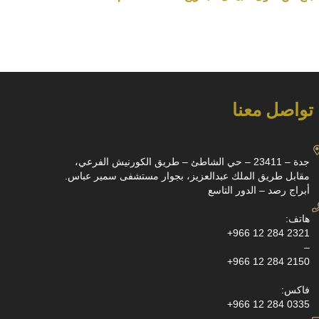
تواصل معنا
جدة – 23411 – حي الشاطئ – طريق الكورنيش الفرعي،
مقابل طريق الملك عبدالعزيز، بجوار مستشفى سمير عباس.
أبراج رصد – الدور التاسع
هاتف:
+966 12 284 2321
–
+966 12 284 2150
فاكس:
+966 12 284 0335