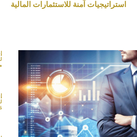
استراتيجيات آمنة للاستثمارات المالية
إ
م
إ
ل
6