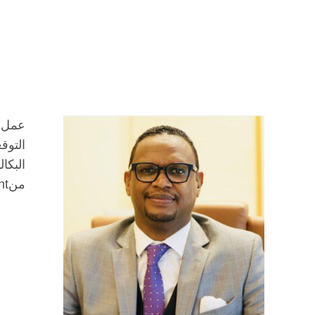
التوق
منAmerican Academy of Financial Management