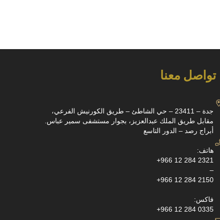
تواصل معنا
جدة – 23411 – حي الشاطئ – طريق الكورنيش الفرعي،
مقابل طريق الملك عبدالعزيز، بجوار مستشفى سمير عباس.
أبراج رصد – الدور التاسع
هاتف:
+966 12 284 2321
–
+966 12 284 2150
فاكس:
+966 12 284 0335