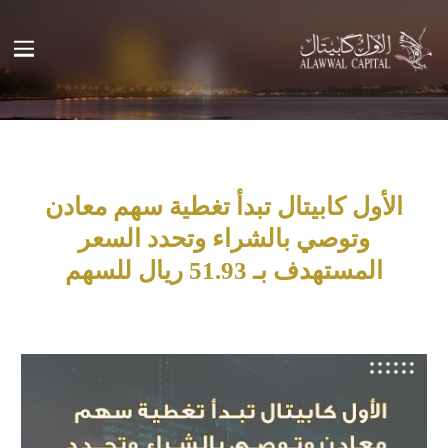
الأول كابيتال تبدأ تغطية سهم معادن
وتوصي بالشراء وتحدد السعر
المستهدف بـ 51.93 ريال للسهم