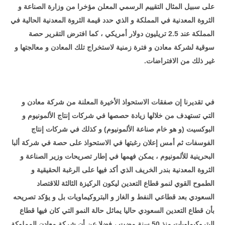
على سبيل المثال التقييم الرسمي المعلن مؤخرا من وزارة الصناعة و
الثروة المعدنية في المملكة و الذي حدد قيمة الثروة المعدنية الحالية في
المملكة عند 2.5 تريليون دولار أمريكي ، كما افترض التقرير حصة
سوقية لشركة معادن و فترة زمنية لاستخراج تلك المعادن و معالجتها و
غير ذلك من الافتراضات
.
في تقديرنا إن صفقات الاستحواذ الأخيرة المعلنة من شركة معادن و
التي تستهدف من خلالها زيادة حصصها في شركات إنتاج الألمونيوم و
البوكسيت (و هو خام صناعة الألمونيوم) و كذلك في شركات إنتاج
الفوسفات ثم أمس إعلان رغبتها في الاستحواذ على حصة في شركة ألبا
البحرينية للألمونيوم ، يمكن فهمها في إطار تصريحات وزير الصناعة و
الثروة المعدنية بندر الخريف الذي أكد فيها على الرغبة الحقيقية و
الطموح القوي لنمو قطاع التعدين ليكون الركيزة الثالثة للاقتصاد
السعودي بعد قطاعي النفط و الغاز و البتروكيماويات بل و يؤكد تصريحه
بأن قطاع التعدين السعودي حاليا يماثل حالة النمو التي كان فيها قطاع
البتروكيماويات منذ 50 سنة مضت ، فضلا عن أن شركة معادن المملوكة