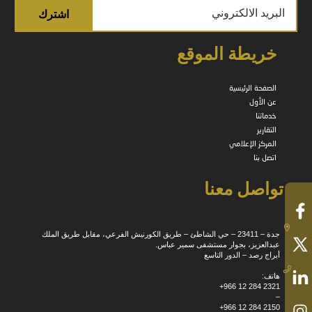
خريطة الموقع
الصفحة الرئيسية
عن الأول
خدماتنا
التقارير
المركز الإعلامي
اتصل بنا
تواصل معنا
جدة – 23411 – حي الشاطئ – طريق الكورنيش الفرعي، مقابل طريق الملك
عبدالعزيز، بجوار مستشفى سمير عباس.
أبراج رصد – الدور التاسع
هاتف:
+966 12 284 2321
–
+966 12 284 2150