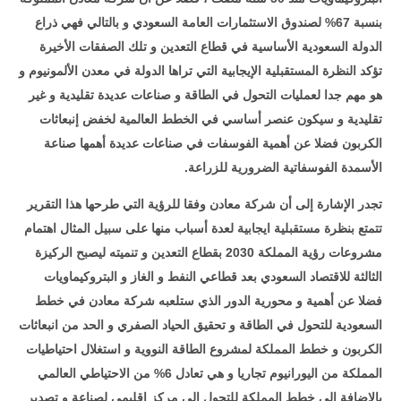
بنسبة 67% لصندوق الاستثمارات العامة السعودي و بالتالي فهي ذراع
الدولة السعودية الأساسية في قطاع التعدين و تلك الصفقات الأخيرة
تؤكد النظرة المستقبلية الإيجابية التي تراها الدولة في معدن الألمونيوم و
هو مهم جدا لعمليات التحول في الطاقة و صناعات عديدة تقليدية و غير
تقليدية و سيكون عنصر أساسي في الخطط العالمية لخفض إنبعاثات
الكربون فضلا عن أهمية الفوسفات في صناعات عديدة أهمها صناعة
الأسمدة الفوسفاتية الضرورية للزراعة
.
تجدر الإشارة إلى أن شركة معادن وفقا للرؤية التي طرحها هذا التقرير
تتمتع بنظرة مستقبلية ايجابية لعدة أسباب منها على سبيل المثال اهتمام
مشروعات رؤية المملكة 2030 بقطاع التعدين و تنميته ليصبح الركيزة
الثالثة للاقتصاد السعودي بعد قطاعي النفط و الغاز و البتروكيماويات
فضلا عن أهمية و محورية الدور الذي ستلعبه شركة معادن في خطط
السعودية للتحول في الطاقة و تحقيق الحياد الصفري و الحد من انبعاثات
الكربون و خطط المملكة لمشروع الطاقة النووية و استغلال احتياطيات
المملكة من اليورانيوم تجاريا و هي تعادل 6% من الاحتياطي العالمي
بالإضافة إلى خطط المملكة للتحول إلى مركز اقليمي لصناعة و تصدير