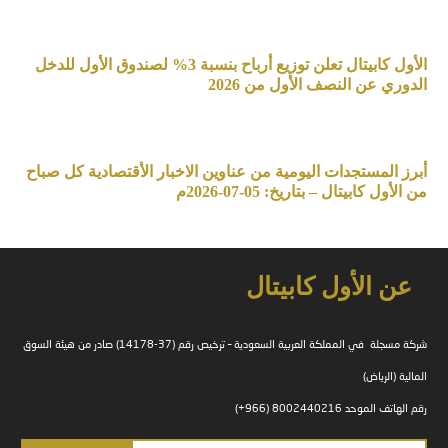
الأول كابيتال تعلن توزيع أرباح بنسبة 3% لصندوق الأول للدخل
الدوري عن النصف الأول من 2026
أبرز المستجدات اليومية من عناوين الاخبار الأقتصادية كل صباح
من الأول كابيتال – بتاريخ: 05-07-2026م
عن الأول كابيتال
شركة مسجلة في المملكة العربية السعودية – ترخيص رقم (37-14178) صادر من هيئة السوق
المالية (الرياض)
رقم الهاتف الموحد 8002440216 (966+)