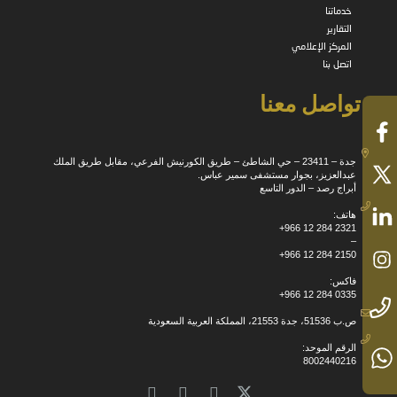
خدماتنا
التقارير
المركز الإعلامي
اتصل بنا
تواصل معنا
جدة – 23411 – حي الشاطئ – طريق الكورنيش الفرعي، مقابل طريق الملك
عبدالعزيز، بجوار مستشفى سمير عباس.
أبراج رصد – الدور التاسع
هاتف:
+966 12 284 2321
–
+966 12 284 2150
فاكس:
+966 12 284 0335
ص.ب 51536، جدة 21553، المملكة العربية السعودية
الرقم الموحد:
8002440216