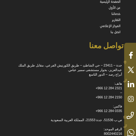
الصفحة الرئيسية
عن الأول
خدماتنا
التقارير
المركز الإعلامي
اتصل بنا
تواصل معنا
جدة – 23411 – حي الشاطئ – طريق الكورنيش الفرعي، مقابل طريق الملك
عبدالعزيز، بجوار مستشفى سمير عباس.
أبراج رصد – الدور التاسع
هاتف:
+966 12 284 2321
–
+966 12 284 2150
فاكس:
+966 12 284 0335
ص.ب 51536، جدة 21553، المملكة العربية السعودية
الرقم الموحد:
8002440216