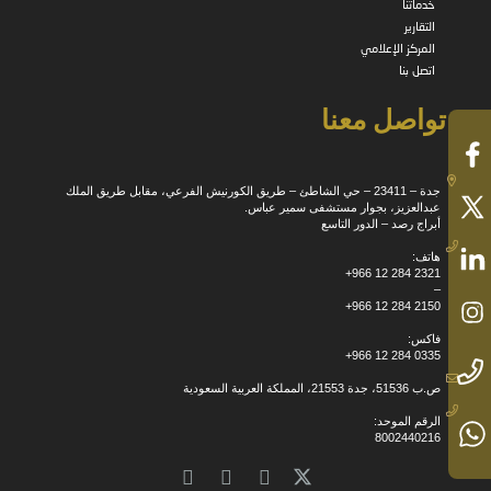
خدماتنا
التقارير
المركز الإعلامي
اتصل بنا
تواصل معنا
جدة – 23411 – حي الشاطئ – طريق الكورنيش الفرعي، مقابل طريق الملك
عبدالعزيز، بجوار مستشفى سمير عباس.
أبراج رصد – الدور التاسع
هاتف:
+966 12 284 2321
–
+966 12 284 2150
فاكس:
+966 12 284 0335
ص.ب 51536، جدة 21553، المملكة العربية السعودية
الرقم الموحد:
8002440216