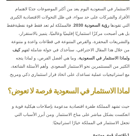
الاستثمار في السعودية اليوم يعد من أكثر الموضوعات جذبًا لاهتمام
الأفراد والشركات على حد سواء، في ظل التحولات الاقتصادية الكبرى
التي تقودها
رؤية السعودية 2030
.
فالمملكة لم تعد فقط قوة نفطيةفقط
بل هى أصبحت مركزًا استثماريًا إقليميًا وعالميًا، يتميز بالاستقرار،
والتشريعات المحفزة، والفرص المتنوعة في قطاعات واعدة و متنوعة
من خلال هذا المقال الاحترافي، سنأخذك في جولة شاملة لفهم
كيف
ولماذا
الاستثمار في السعودية
، وما هي أفضل الفرص، و لماذا يتجه
الكثير من المستثمرين نحو الاستثمار السعودى وأهم الأسئلة الشائعة،
مع استراتيجيات عملية تساعدك على اتخاذ قرار استثماري ذكي ومربح
.
لماذا الاستثمار في السعودية فرصة لا تعوض؟
حيث تشهد المملكة طفرة اقتصادية مدعومة بإصلاحات هيكلية قوية و
انعكست بشكل مباشر على مناخ الاستثمار. ومن أبرز الأسباب التي
تجعل الاستثمار في المملكة خيارًا استراتيجيًا:
1-اقتصاد قوي ومتنوع