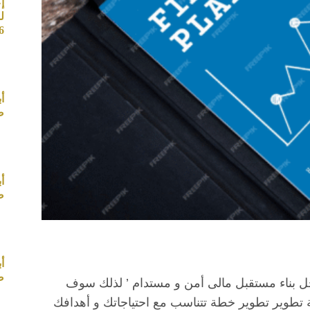
إ
ل
26
أ
صب
أ
صب
أ
صب
ل بناء مستقبل مالى أمن و مستدام ’ لذلك سوف
 تطوير تطوير خطة تتناسب مع احتياجاتك و أهدافك