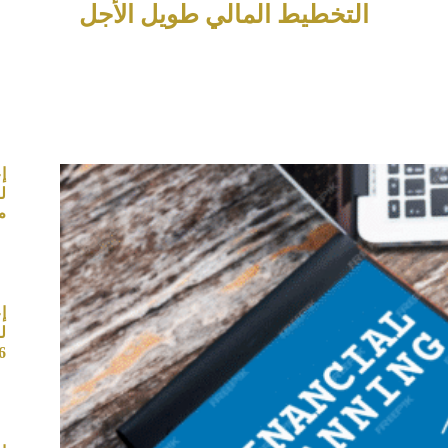
التخطيط المالي طويل الأجل
إ
م
إ
ل
6