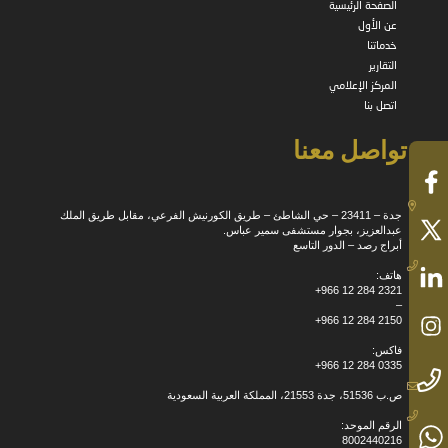
الصفحة الرئيسية
عن الأول
خدماتنا
التقارير
المركز الإعلامي
اتصل بنا
تواصل معنا
جدة – 23411 – حي الشاطئ – طريق الكورنيش الفرعي، مقابل طريق الملك
عبدالعزيز، بجوار مستشفى سمير عباس.
أبراج رصد – الدور التاسع
هاتف:
+966 12 284 2321
–
+966 12 284 2150
فاكس:
+966 12 284 0335
ص.ب 51536، جدة 21553، المملكة العربية السعودية
الرقم الموحد:
8002440216