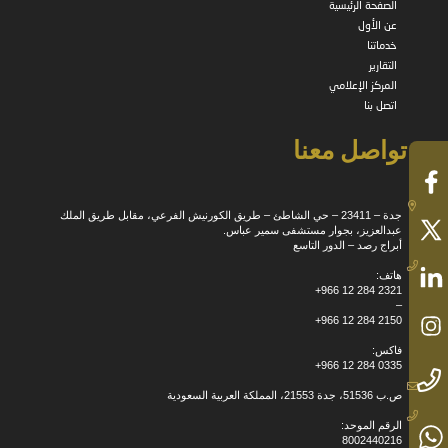
الصفحة الرئيسية
عن الأول
خدماتنا
التقارير
المركز الإعلامي
اتصل بنا
تواصل معنا
جدة – 23411 – حي الشاطئ – طريق الكورنيش الفرعي، مقابل طريق الملك
عبدالعزيز، بجوار مستشفى سمير عباس.
أبراج رصد – الدور التاسع
هاتف:
+966 12 284 2321
–
+966 12 284 2150
فاكس:
+966 12 284 0335
ص.ب 51536، جدة 21553، المملكة العربية السعودية
الرقم الموحد:
8002440216