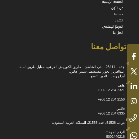
الصفحة الرئيسية
عن الأول
خدماتنا
التقارير
المركز الإعلامي
اتصل بنا
تواصل معنا
جدة – 23411 – حي الشاطئ – طريق الكورنيش الفرعي، مقابل طريق الملك
عبدالعزيز، بجوار مستشفى سمير عباس.
أبراج رصد – الدور التاسع
هاتف:
+966 12 284 2321
–
+966 12 284 2150
فاكس:
+966 12 284 0335
ص.ب 51536، جدة 21553، المملكة العربية السعودية
الرقم الموحد:
8002440216