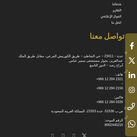
خدماتنا
التقارير
المركز الإعلامي
اتصل بنا
تواصل معنا
جدة – 23411 – حي الشاطئ – طريق الكورنيش الفرعي، مقابل طريق الملك
عبدالعزيز، بجوار مستشفى سمير عباس.
أبراج رصد – الدور التاسع
هاتف:
+966 12 284 2321
–
+966 12 284 2150
فاكس:
+966 12 284 0335
ص.ب 51536، جدة 21553، المملكة العربية السعودية
الرقم الموحد:
8002440216