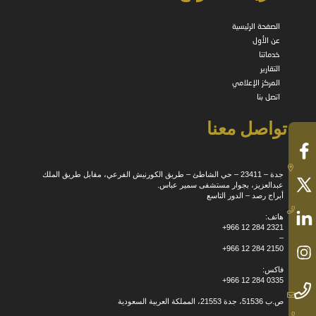
الصفحة الرئيسية
عن الأول
خدماتنا
التقارير
المركز الإعلامي
اتصل بنا
تواصل معنا
جدة – 23411 – حي الشاطئ – طريق الكورنيش الفرعي، مقابل طريق الملك
عبدالعزيز، بجوار مستشفى سمير عباس.
أبراج رصد – الدور التاسع
هاتف:
+966 12 284 2321
–
+966 12 284 2150
فاكس:
+966 12 284 0335
ص.ب 51536، جدة 21553، المملكة العربية السعودية