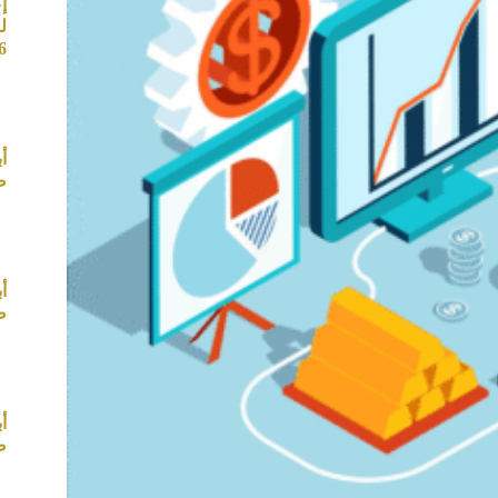
إ
ل
26
أ
صب
أ
صب
أ
صب