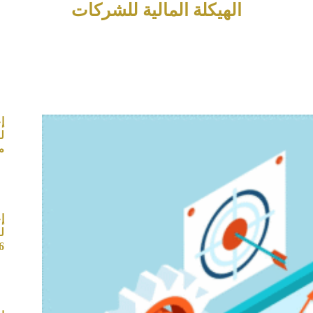
الهيكلة المالية للشركات
إ
م
إ
ل
6