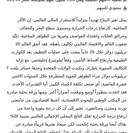
سعودي للسهم
.
يمثل تغير المناخ تهديداً متزايداً للاستقرار المالي العالمي. إن الآثار
المناخية، كارتفاع درجات الحرارة ومستوى سطح البحر والجفاف
وحرائق الغابات واشتداد العواصف وغيرها من الظواهر المناخية، تكبّد
شعوب العالم والاقتصاد العالمي تكاليف باهظة. فقد أنفق العالم 20
تريليون دولار خلال 25 عاماً مضت على عمليات التنظيف بعد الكوارث
الطبيعية وارتفاع أقساط التأمين، وفقاً لبلومبرغ إنتليجنس، مع تزايد
التكاليف السنوية باطراد. وتكبدت الولايات المتحدة وحدها خسائر بلغت 7
تريليونات دولار جراء الظواهر الجوية المتطرفة خلال السنوات الاثنتي
عشرة الماضية، أي ضعف تكلفة الكساد الكبير. أما التقديرات الأحدث
فقد اتخذت منظوراً أوسع وتوقعت أضراراً أكبر. ومنها ورقة بحثية صادرة
عن المكتب الوطني للبحوث الاقتصادية، أعدها اقتصاديون من جامعتي
نورث وسترن وستانفورد، تشير إلى أن كل درجة مئوية واحدة من
ارتفاع درجة الحرارة تقلل الناتج المحلي الإجمالي العالمي بنسبة 20%
.هناك أيضا ورقة بحثية (سُحبت لكن سيعاد نشرها قريباً) صادرة عن
معهد بوتسدام لأبحاث تأثير المناخ، تقدّر انخفاض الناتج المحلي الإجمالي