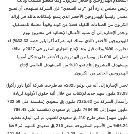
استخدام الهيدروجين واحتجاز الكربون. وفقا للعضو المنتدب ونائب
رئيس مجلس إدارة أكوا “رعد السعدي” فإن الشركة تستهدف أن تصبح
مصدرا رئيسياً للهيدروجين الأخضر الذي يتمتع بإمكانات هائلة في إزالة
الكربون من الصناعات الثقيلة فضلا عن كونه وقوداً محتملا للمستقبل.
وتجدر الإشارة إلى أن نسبة الأعمال الإنشائية في مشروع نيوم
للهيدروجين الأخضر (الذي تمتلك فيه شركة أكوا باور حصة 33.33%) قد
تجاوزت 90% وذلك قبل بدء الإنتاج التجاري المقرر في 2027م بطاقة
تصل إلى 600 طن يوميا من الهيدروجين الأخضر على شكل أمونيا.
ويستهدف المشروع إنتاج نحو 10% من المستهدف العالمي لإنتاج
الهيدروجين الخالي من الكربون
.
تجدر الإشارة إلى أنه في يوليو 2025م قد طرحت شركة أكوا باور (أكوا)
33.93 مليون سهم جديد للإكتتاب من خلال ألية حقوق الأولوية لزيادة
رأسمال الشركة من 7325.62 مليون
سعودي (مقسمة على 732.56
مليون سهم) إلى 7664.90 مليون
سعودي (مقسمة على 766.49
مليون سهم) بسعر طرح 210
سعودي للسهم. تم في البداية تغطية
96.24% من الأسهم المطروحة بسعر 210
سعودي للسهم. ثم لاحقا
تم تغطية الأسهم المتبقية وهي 1.28 مليون سهم بمتوسط سعر 221.54