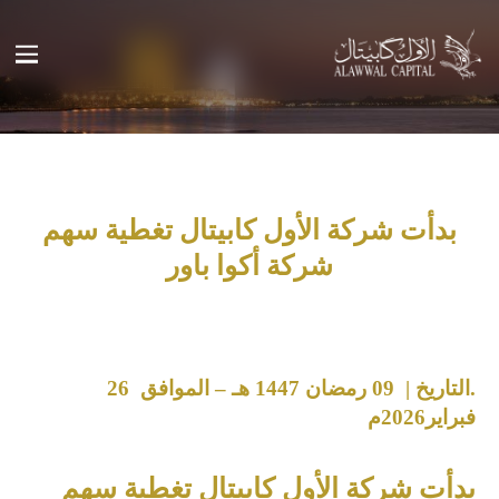
بدأت شركة الأول كابيتال تغطية سهم
شركة أكوا باور
.التاريخ | 09 رمضان 1447 هـ – الموافق 26
فبراير2026م
بدأت شركة الأول كابيتال تغطية سهم