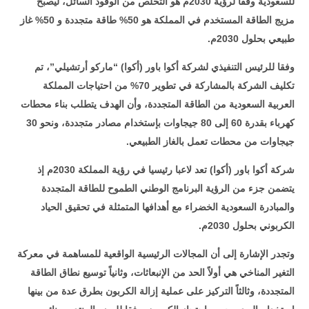
للسعودية وفقا لرؤية 2030م هو التخلص من الوقود السائل، ليصبح
مزيج الطاقة المستخدم في المملكة هو 50% طاقة متجددة و 50% غاز
طبيعي بحلول 2030م
.
وفقا للرئيس التنفيذي لشركة أكوا باور (أكوا) “ماركو أرتشيلي”، تم
تكليف الشركة بالمشاركة في تطوير 70% من احتياجات المملكة
العربية السعودية من الطاقة المتجددة، وأن الهدف يتطلب بناء محطات
كهرباء بقدرة 60 إلى 80 جيجاوات بإستخدام مصادر متجددة، ونحو 30
جيجاوات من محطات تعمل بالغاز الطبيعي
.
شركة أكوا باور (أكوا) تعد لاعبا رئيسيا في رؤية المملكة 2030م إذ
يتضمن جزء من الرؤية البرنامج الوطني الطموح للطاقة المتجددة
والمبادرة السعودية الخضراء مع أهدافها المتمثلة في تحقيق الحياد
الكربوني بحلول 2030م
.
وتجدر الإشارة إلى أن المجالات الرئيسية الواقعية للمساهمة في معركة
التغير المناخي هي أولاً الحد من الإنبعاثات، وثانياً توسيع نطاق الطاقة
المتجددة، وثالثاً التركيز على عملية إزالة الكربون بطرق عدة من بينها