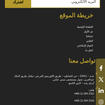
خريطة الموقع
الصفحة الرئيسية
عن الأول
خدماتنا
التقارير
المركز الإعلامي
اتصل بنا
تواصل معنا
جدة – 23411 – حي الشاطئ – طريق الكورنيش الفرعي، مقابل طريق الملك
عبدالعزيز، بجوار مستشفى سمير عباس.
أبراج رصد – الدور التاسع
هاتف:
+966 12 284 2321
–
+966 12 284 2150