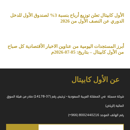
الأول كابيتال تعلن توزيع أرباح بنسبة 3% لصندوق الأول للدخل
الدوري عن النصف الأول من 2026
أبرز المستجدات اليومية من عناوين الاخبار الأقتصادية كل صباح
من الأول كابيتال – بتاريخ: 05-07-2026م
عن الأول كابيتال
شركة مسجلة في المملكة العربية السعودية – ترخيص رقم (37-14178) صادر من هيئة السوق
المالية (الرياض)
رقم الهاتف الموحد 8002440216 (966+)