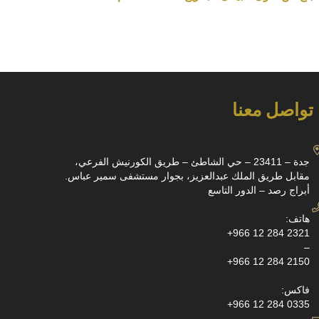
تواصل معنا
جدة – 23411 – حي الشاطئ – طريق الكورنيش الفرعي،
مقابل طريق الملك عبدالعزيز، بجوار مستشفى سمير عباس.
أبراج رصد – الدور التاسع
هاتف:
+966 12 284 2321
–
+966 12 284 2150
فاكس:
+966 12 284 0335