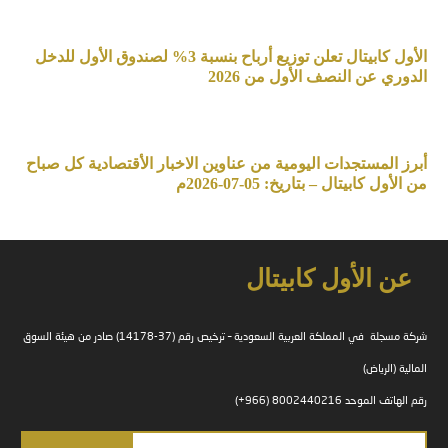
الأول كابيتال تعلن توزيع أرباح بنسبة 3% لصندوق الأول للدخل
الدوري عن النصف الأول من 2026
أبرز المستجدات اليومية من عناوين الاخبار الأقتصادية كل صباح
من الأول كابيتال – بتاريخ: 05-07-2026م
عن الأول كابيتال
شركة مسجلة في المملكة العربية السعودية – ترخيص رقم (37-14178) صادر من هيئة السوق
المالية (الرياض)
رقم الهاتف الموحد 8002440216 (966+)