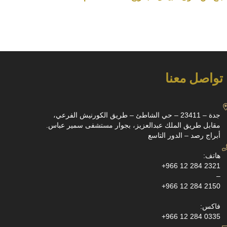
تواصل معنا
جدة – 23411 – حي الشاطئ – طريق الكورنيش الفرعي،
مقابل طريق الملك عبدالعزيز، بجوار مستشفى سمير عباس.
أبراج رصد – الدور التاسع
هاتف:
+966 12 284 2321
–
+966 12 284 2150
فاكس:
+966 12 284 0335