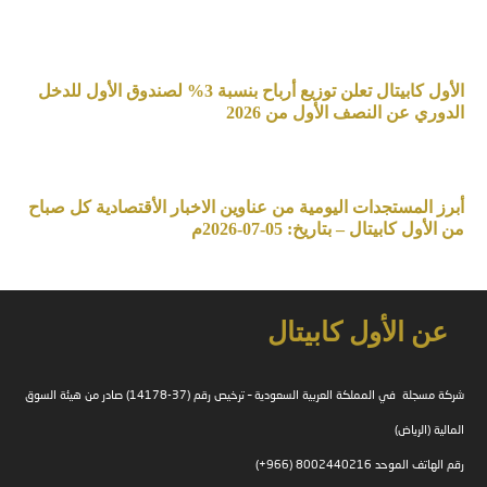
الأول كابيتال تعلن توزيع أرباح بنسبة 3% لصندوق الأول للدخل
الدوري عن النصف الأول من 2026
أبرز المستجدات اليومية من عناوين الاخبار الأقتصادية كل صباح
من الأول كابيتال – بتاريخ: 05-07-2026م
عن الأول كابيتال
شركة مسجلة في المملكة العربية السعودية – ترخيص رقم (37-14178) صادر من هيئة السوق
المالية (الرياض)
رقم الهاتف الموحد 8002440216 (966+)