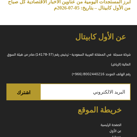
أبرز المستجدات اليومية من عناوين الاخبار الأقتصادية كل صباح
من الأول كابيتال – بتاريخ: 05-07-2026م
عن الأول كابيتال
شركة مسجلة في المملكة العربية السعودية – ترخيص رقم (37-14178) صادر من هيئة السوق
المالية (الرياض)
رقم الهاتف الموحد 8002440216 (966+)
خريطة الموقع
الصفحة الرئيسية
عن الأول