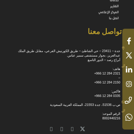
خدماتنا
التقارير
المركز الإعلامي
اتصل بنا
تواصل معنا
جدة – 23411 – حي الشاطئ – طريق الكورنيش الفرعي، مقابل طريق الملك
عبدالعزيز، بجوار مستشفى سمير عباس.
أبراج رصد – الدور التاسع
هاتف:
+966 12 284 2321
–
+966 12 284 2150
فاكس:
+966 12 284 0335
ص.ب 51536، جدة 21553، المملكة العربية السعودية
الرقم الموحد:
8002440216