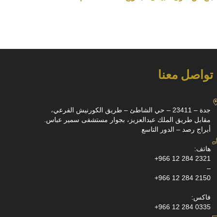
تواصل معنا
جدة – 23411 – حي الشاطئ – طريق الكورنيش الفرعي،
مقابل طريق الملك عبدالعزيز، بجوار مستشفى سمير عباس.
أبراج رصد – الدور التاسع
هاتف:
+966 12 284 2321
–
+966 12 284 2150
فاكس:
+966 12 284 0335