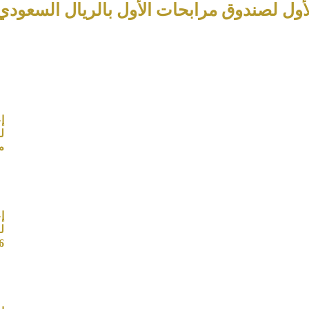
لأول لصندوق مرابحات الأول بالريال السعودي للع
إ
م
إ
ل
6