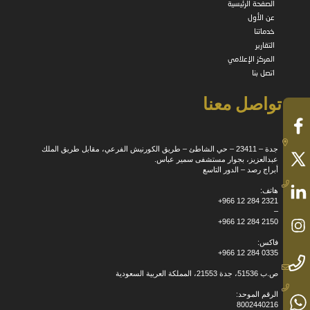
الصفحة الرئيسية
عن الأول
خدماتنا
التقارير
المركز الإعلامي
اتصل بنا
تواصل معنا
جدة – 23411 – حي الشاطئ – طريق الكورنيش الفرعي، مقابل طريق الملك
عبدالعزيز، بجوار مستشفى سمير عباس.
أبراج رصد – الدور التاسع
هاتف:
+966 12 284 2321
–
+966 12 284 2150
فاكس:
+966 12 284 0335
ص.ب 51536، جدة 21553، المملكة العربية السعودية
الرقم الموحد:
8002440216