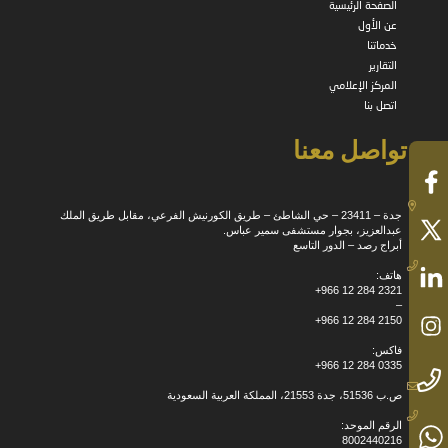
الصفحة الرئيسية
عن الأول
خدماتنا
التقارير
المركز الإعلامي
اتصل بنا
تواصل معنا
جدة – 23411 – حي الشاطئ – طريق الكورنيش الفرعي، مقابل طريق الملك
عبدالعزيز، بجوار مستشفى سمير عباس.
أبراج رصد – الدور التاسع
هاتف:
+966 12 284 2321
–
+966 12 284 2150
فاكس:
+966 12 284 0335
ص.ب 51536، جدة 21553، المملكة العربية السعودية
الرقم الموحد:
8002440216