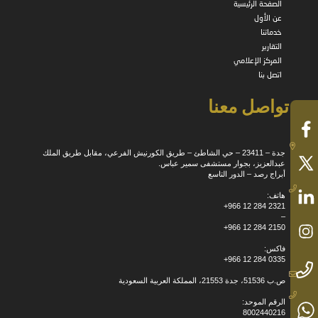
الصفحة الرئيسية
عن الأول
خدماتنا
التقارير
المركز الإعلامي
اتصل بنا
تواصل معنا
جدة – 23411 – حي الشاطئ – طريق الكورنيش الفرعي، مقابل طريق الملك
عبدالعزيز، بجوار مستشفى سمير عباس.
أبراج رصد – الدور التاسع
هاتف:
+966 12 284 2321
–
+966 12 284 2150
فاكس:
+966 12 284 0335
ص.ب 51536، جدة 21553، المملكة العربية السعودية
الرقم الموحد:
8002440216