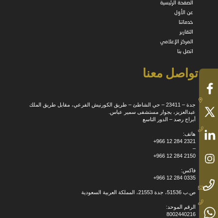
الصفحة الرئيسية
عن الأول
خدماتنا
التقارير
المركز الإعلامي
اتصل بنا
تواصل معنا
جدة – 23411 – حي الشاطئ – طريق الكورنيش الفرعي، مقابل طريق الملك
عبدالعزيز، بجوار مستشفى سمير عباس.
أبراج رصد – الدور التاسع
هاتف:
+966 12 284 2321
–
+966 12 284 2150
فاكس:
+966 12 284 0335
ص.ب 51536، جدة 21553، المملكة العربية السعودية
الرقم الموحد:
8002440216