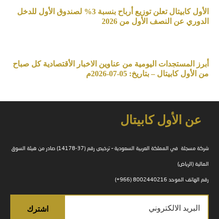
الأول كابيتال تعلن توزيع أرباح بنسبة 3% لصندوق الأول للدخل
الدوري عن النصف الأول من 2026
أبرز المستجدات اليومية من عناوين الاخبار الأقتصادية كل صباح
من الأول كابيتال – بتاريخ: 05-07-2026م
عن الأول كابيتال
شركة مسجلة في المملكة العربية السعودية – ترخيص رقم (37-14178) صادر من هيئة السوق
المالية (الرياض)
رقم الهاتف الموحد 8002440216 (966+)