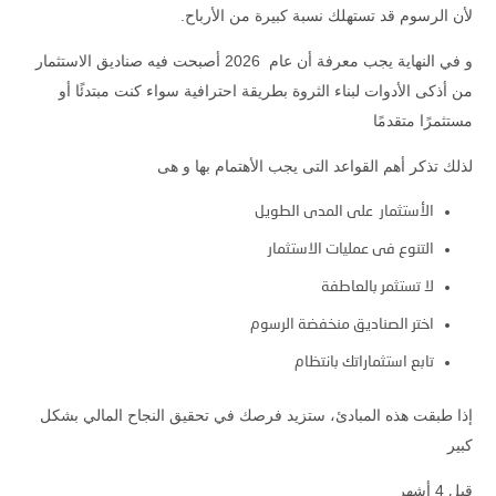
لأن الرسوم قد تستهلك نسبة كبيرة من الأرباح.
و في النهاية يجب معرفة أن عام 2026 أصبحت فيه صناديق الاستثمار
من أذكى الأدوات لبناء الثروة بطريقة احترافية سواء كنت مبتدئًا أو
مستثمرًا متقدمًا
لذلك تذكر أهم القواعد التى يجب الأهتمام بها و هى
الأستثمار على المدى الطويل
التنوع فى عمليات الاستثمار
لا تستثمر بالعاطفة
اختر الصناديق منخفضة الرسوم
تابع استثماراتك بانتظام
إذا طبقت هذه المبادئ، ستزيد فرصك في تحقيق النجاح المالي بشكل
كبير
قبل 4 أشهر