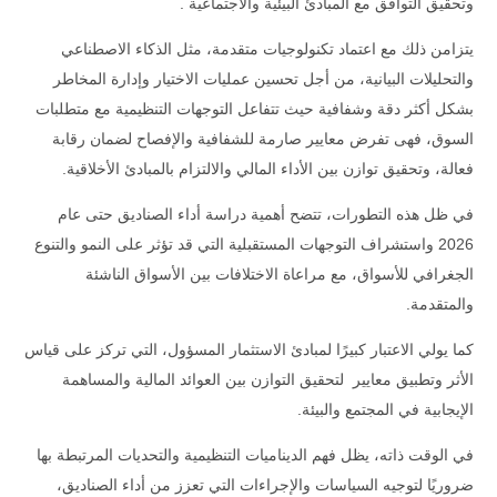
وتحقيق التوافق مع المبادئ البيئية والاجتماعية .
يتزامن ذلك مع اعتماد تكنولوجيات متقدمة، مثل الذكاء الاصطناعي
والتحليلات البيانية، من أجل تحسين عمليات الاختيار وإدارة المخاطر
بشكل أكثر دقة وشفافية حيث تتفاعل التوجهات التنظيمية مع متطلبات
السوق، فهى تفرض معايير صارمة للشفافية والإفصاح لضمان رقابة
فعالة، وتحقيق توازن بين الأداء المالي والالتزام بالمبادئ الأخلاقية.
في ظل هذه التطورات، تتضح أهمية دراسة أداء الصناديق حتى عام
2026 واستشراف التوجهات المستقبلية التي قد تؤثر على النمو والتنوع
الجغرافي للأسواق، مع مراعاة الاختلافات بين الأسواق الناشئة
والمتقدمة.
كما يولي الاعتبار كبيرًا لمبادئ الاستثمار المسؤول، التي تركز على قياس
الأثر وتطبيق معايير لتحقيق التوازن بين العوائد المالية والمساهمة
الإيجابية في المجتمع والبيئة.
في الوقت ذاته، يظل فهم الديناميات التنظيمية والتحديات المرتبطة بها
ضروريًا لتوجيه السياسات والإجراءات التي تعزز من أداء الصناديق،