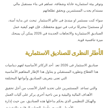
وتوفر بيئة استثمارية عادلة وشفافة، تساهم في بناء مستقبل مالي
مستدام يجدب المستثمرين ويحقق تطلعاتهم
سواء كنت
مستثمر
او مبتدئ فى عالم الاستثمار تبحث عن بداية آمنة،
أو مستثمرًا محترفًا ترغب في تنويع محفظتك، فإن فهم كيفية عمل
الصناديق الاستثمارية والاتجاهات الجديدة في 2026 يمكن أن يمنحك
ميزة تنافسية قوية.
الأطار النظرى للصناديق الاستثمارية
صناديق الاستثمار فى 2026 تعد أحد الركائز الأساسية لفهم ديناميات
هذا القطاع وتطوره المستقبلي و يتناول هذا الإطار المفاهيم الأساسية
التي تعنى بتعريف الصناديق وأنواعها المختلفة
والتي تساعد المستثمرين على تحديد الخيار الأنسب من أجل تحقيق
الأهداف المالية والبيئية و من ناحية أخرى يركز على آليات العمل
والهيكل التنظيمي الذي يحكم بداخلها هذه الصناديق، من حيث إدارة
الأصول، التوزيع، وأدوار الجهات الرقابية والتنفيذية.