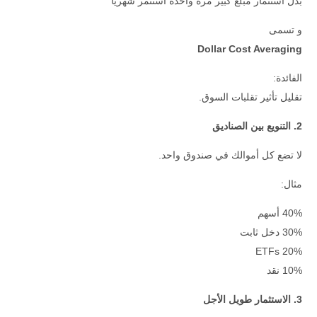
بدل استثمار مبلغ كبير مرة واحدة استثمر شهريًا
و تسمى
Dollar Cost Averaging
الفائدة:
تقليل تأثير تقلبات السوق.
2. التنويع بين الصناديق
لا تضع كل أموالك في صندوق واحد.
مثال:
40% أسهم
30% دخل ثابت
20% ETFs
10% نقد
3. الاستثمار طويل الأجل