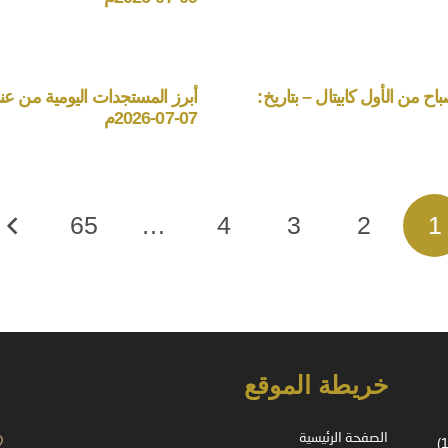
ح من الأول كابيتال – بتاريخ:
أبرز المستجدات اليومية من عناو
07-07-2026م
65
…
4
3
2
1
خريطة الموقع
الصفحة الرئيسية
شركة مسجلة في المملكة العربية السعودية – ترخيص رقم (37-14178)