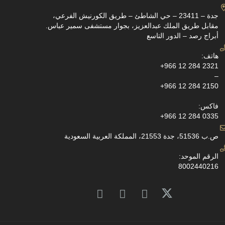
جدة – 23411 – حي الشاطئ – طريق الكورنيش الفرعي،
مقابل طريق الملك عبدالعزيز، بجوار مستشفى سمير عباس.
أبراج رصد – الدور التاسع
هاتف:
+966 12 284 2321
–
+966 12 284 2150
فاكس:
+966 12 284 0335
ص.ب 51536، جدة 21553، المملكة العربية السعودية
الرقم الموحد:
8002440216