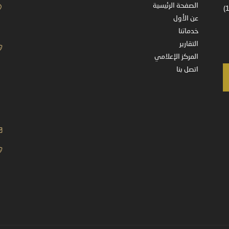
الصفحة الرئيسية
شركة مسجلة في المملكة العربية السعودية – ترخيص رقم (37-14178)
عن الأول
خدماتنا
التقارير
المركز الإعلامي
اتصل بنا