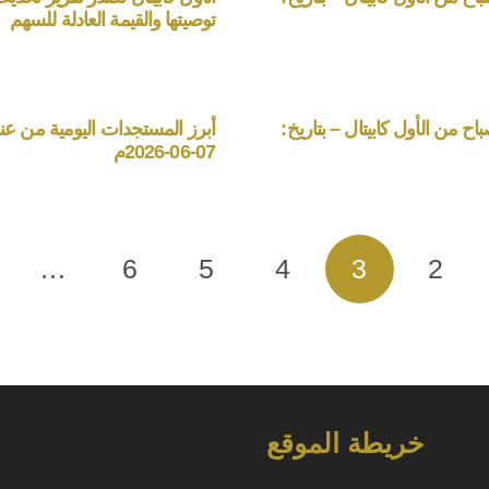
توصيتها والقيمة العادلة للسهم
ح من الأول كابيتال – بتاريخ:
أبرز المستجدات اليومية من عناو
07-06-2026م
…
6
5
4
3
2
خريطة الموقع