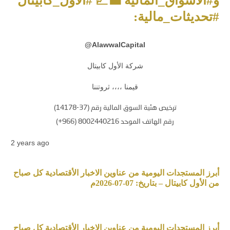
و#الأسواق_المالية 💼📈 #الأول_كابيتال
#تحديثات_مالية:
@
AlawwalCapital
شركة الأول كابيتال
قيمنا ،،،، ثروتننا
ترخيص هئية السوق المالية رقم (37-14178)
رقم الهاتف الموحد 8002440216 (966+)
2 years ago
أبرز المستجدات اليومية من عناوين الاخبار الأقتصادية كل صباح
من الأول كابيتال – بتاريخ: 07-07-2026م
أبرز المستجدات اليومية من عناوين الاخبار الأقتصادية كل صباح