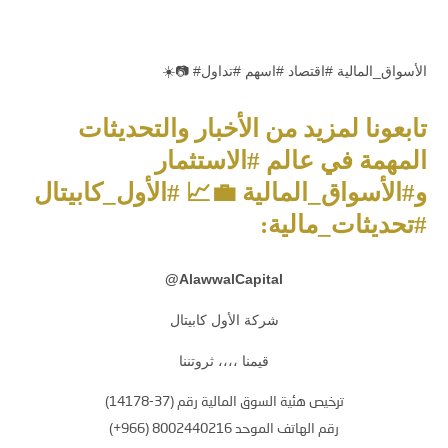
☀️📷 #الأسواق_المالية #اقتصاد #اسهم #تداول
تابعونا لمزيد من الأخبار والتحديثات
المهمة في عالم #الاستثمار
و#الأسواق_المالية 💼📈 #الأول_كابيتال
#تحديثات_مالية:
@
AlawwalCapital
شركة الأول كابيتال
قيمنا ،،،، ثروتننا
ترخيص هئية السوق المالية رقم (37-14178)
رقم الهاتف الموحد 8002440216 (966+)