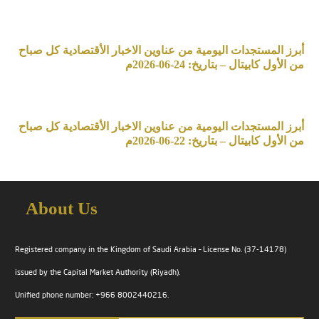
أبرز المستجدات اليومية من عناوين الاخبار الأقتصادية كل صباح
من الأول كابيتال – بتاريخ: 24-06-2026م
أبرز المستجدات اليومية من عناوين الاخبار الأقتصادية كل صباح
من الأول كابيتال – بتاريخ: 22-06-2026م
About Us
Registered company in the Kingdom of Saudi Arabia – License No. (37-14178)
issued by the Capital Market Authority (Riyadh).
Unified phone number: +966 8002440216.