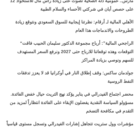
12 مارس.. عمومية دله الصحية تصوت على زيادة رأس مال للاستحواذ
على حصص أيان في شركتي الأحساء والسلام الطبية
الأهلي المالية لـ أرقام: نظرتنا إيجابية للسوق السعودي ونتوقع زيادة
الطروحات والاندماجات هذا العام
“الراجحي المالية”: أرباح مجموعة الدكتور سليمان الحبيب فاقت
التوقعات وهذه توقعاتنا للارباح حتى 2027 ونرفع السعر المستهدف
للسهم ونوصي بزيادة المراكز
جولدمان ساكس: وقف إطلاق النار في أوكرانيا قد لا يعزز تدفقات
النفط الروسية
محضر اجتماع الفيدرالي في يناير يؤكد نهج التريث حيال خفض الفائدة.
مسؤولو السياسة النقدية يفضلون الإبقاء على الفائدة انتظاراً لمزيد من
التقدم في مكافحة التضخم
مؤشرات وول ستريت تتجاهل إشارات الفيدرالي وتسجل مستوى قياسياً