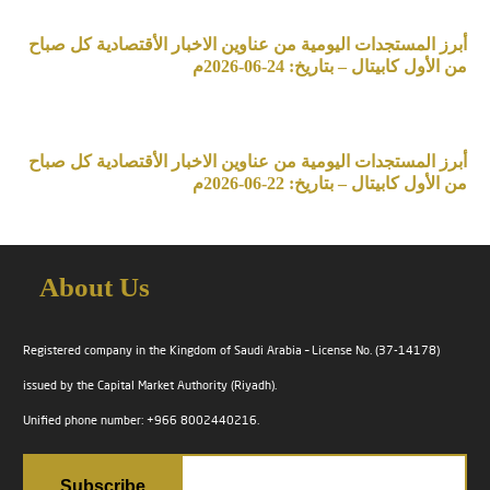
أبرز المستجدات اليومية من عناوين الاخبار الأقتصادية كل صباح
من الأول كابيتال – بتاريخ: 24-06-2026م
أبرز المستجدات اليومية من عناوين الاخبار الأقتصادية كل صباح
من الأول كابيتال – بتاريخ: 22-06-2026م
About Us
Registered company in the Kingdom of Saudi Arabia – License No. (37-14178)
issued by the Capital Market Authority (Riyadh).
Unified phone number: +966 8002440216.