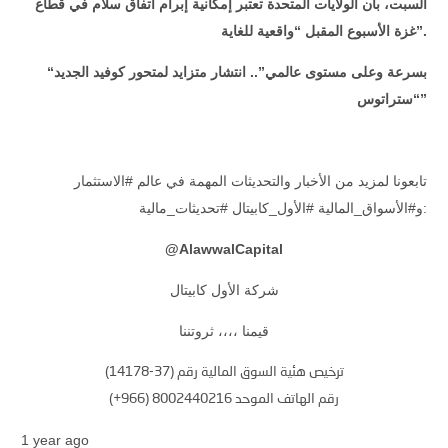
السبت، بأن الولايات المتحدة تعتبر إمكانية إبرام اتفاق سلام في قطاع
غزة الأسبوع المقبل “واقعية للغاية”.
“بسرعة وعلى مستوى عالمي”.. انتشار متزايد لمتحور كوفيد الجديد
“ستراتوس”
تابعونا لمزيد من الأخبار والتحديثات المهمة في عالم #الاستثمار
و#الأسواق_المالية #الأول_كابيتال #تحديثات_مالية:
@
AlawwalCapital
شركة الأول كابيتال
قيمنا ،،،، ثروتننا
ترخيص هئية السوق المالية رقم (37-14178)
رقم الهاتف الموحد 8002440216 (966+)
1 year ago