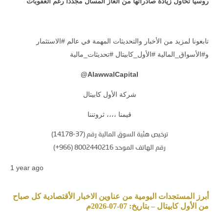
روسيا تحاول زيادة صادراتها من الغاز المسال مجددا رغم العقوبات
تابعونا لمزيد من الأخبار والتحديثات المهمة في عالم #الاستثمار
و#الأسواق_المالية #الأول_كابيتال #تحديثات_مالية
@
AlawwalCapital
شركة الأول كابيتال
قيمنا ،،،، ثروتننا
ترخيص هئية السوق المالية رقم (37-14178)
رقم الهاتف الموحد 8002440216 (966+)
1 year ago
أبرز المستجدات اليومية من عناوين الاخبار الأقتصادية كل صباح
من الأول كابيتال – بتاريخ: 07-07-2026م