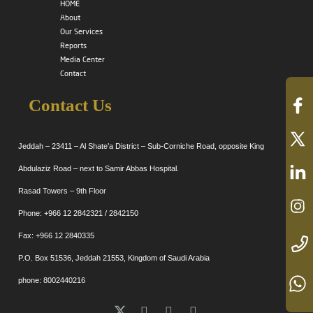
HOME
About
Our Services
Reports
Media Center
Contact
Contact Us
Jeddah – 23411 – Al Shate’a District – Sub-Corniche Road, opposite King
Abdulaziz Road – next to Samir Abbas Hospital.
Rasad Towers – 9th Floor
Phone: +966 12 2842321 / 2842150
Fax: +966 12 2840335
P.O. Box 51536, Jeddah 21553, Kingdom of Saudi Arabia
phone: 8002440216