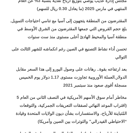
مجلس إدارة عذيب يُوصي بتوزيع أرباح نقدية بنسبة 3% عن العام
المنتهي في مارس 2025 (ما يعادل 0.30 ريال للسهم)
المقترضون من المنطقة يتجهون إلى آسيا مع تنامي احتياجات التمويل.
بلغ حجم القروض التي جمعها المقترضون من الشرق الأوسط في
منطقة آسيا والمحيط الهادئ أعلى مستوى منذ ست سنوات
تحسن أداء نشاط التصنيع في الصين رغم انكماشه للشهر الثالث على
التوالي
بعد ارتفاعه بقوة.. رهانات على وصول اليورو إلى هذا السعر مقابل
الدولار.العملة الأوروبية تجاوزت مستوى 1.17 دولار يوم الخميس
مسجلة أقوى صعود منذ سبتمبر 2021
5 مخاطر أمام سوق الأسهم الأمريكية في النصف الثاني من العام
(اقتراب الموعد النهائي لصفقات التعريفات الجمركية، والتوقعات
المُتباينة للأرباح، والاستفسارات بشأن ديون الولايات المتحدة وقيادة
“الاحتياطي الفيدرالي” والتوترات بين الصين وأمريكا)