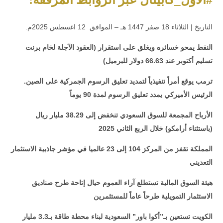
.التاريخ | الثلاثاء 18 صفر 1447 هـ – الموافق 12 اغسطس 2025م
النفط يمحو خسائره ويغلق على استقرار (العقود الآجلة لخام برنت
تسليم أكتوبر عند 66.63 دولار للبرميل)
ترمب يوقع أمراً تنفيذياً لتمديد تعليق الرسوم الجمركية على الصين
.
الرئيس الأميركي يمدد تعليق الرسوم لمدة 90 يوماً
الأرباح المجمعة للسوق السعودي تنخفض إلى 38.29 مليار ريال
(باستثناء أرامكو) خلال الربع الثاني 2025
المملكة تقفز من المركز 104 إلى 23 عالميا في مؤشر جاذبية الاستثمار
التعديني
هيئة السوق المالية تستطلع آراء العموم حيال إتاحة طرح صناديق
الاستثمار التمويلية طرحاً عاماً للمستثمرين
الكويت تستعين بـ”أكوا باور” السعودية لبناء محطة طاقة بـ3.3 مليار