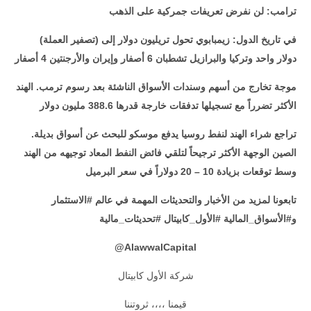
ترامب: لن نفرض تعريفات جمركية على الذهب
(تصفير العملة) في تاريخ الدول: زيمبابوي تحول تريليون دولار إلى
دولار واحد وتركيا والبرازيل تشطبان 6 أصفار وإيران والأرجنتين 4 أصفار
موجة تخارج من أسهم وسندات الأسواق الناشئة بعد رسوم ترمب. الهند
الأكثر تضرراً مع تسجيلها تدفقات خارجة قدرها 388.6 مليون دولار
تراجع شراء الهند لنفط روسيا يدفع موسكو للبحث عن أسواق بديلة
.
الصين الوجهة الأكثر ترجيحاً لتلقي فائض النفط المعاد توجيهه من الهند
وسط توقعات بزيادة 10 – 20 دولاراً في سعر البرميل
تابعونا لمزيد من الأخبار والتحديثات المهمة في عالم #الاستثمار
و#الأسواق_المالية #الأول_كابيتال #تحديثات_مالية
@
AlawwalCapital
شركة الأول كابيتال
قيمنا ،،،، ثروتننا