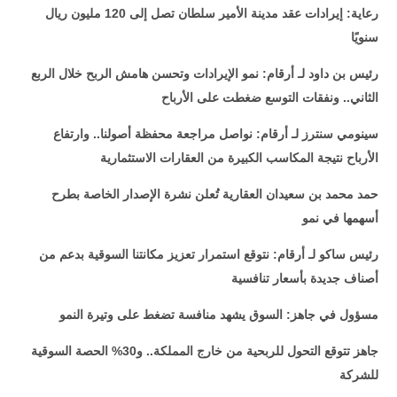
رعاية: إيرادات عقد مدينة الأمير سلطان تصل إلى 120 مليون ريال
سنويًا
رئيس بن داود لـ أرقام: نمو الإيرادات وتحسن هامش الربح خلال الربع
الثاني.. ونفقات التوسع ضغطت على الأرباح
سينومي سنترز لـ أرقام: نواصل مراجعة محفظة أصولنا.. وارتفاع
الأرباح نتيجة المكاسب الكبيرة من العقارات الاستثمارية
حمد محمد بن سعيدان العقارية تُعلن نشرة الإصدار الخاصة بطرح
أسهمها في نمو
رئيس ساكو لـ أرقام: نتوقع استمرار تعزيز مكانتنا السوقية بدعم من
أصناف جديدة بأسعار تنافسية
مسؤول في جاهز: السوق يشهد منافسة تضغط على وتيرة النمو
جاهز تتوقع التحول للربحية من خارج المملكة.. و30% الحصة السوقية
للشركة