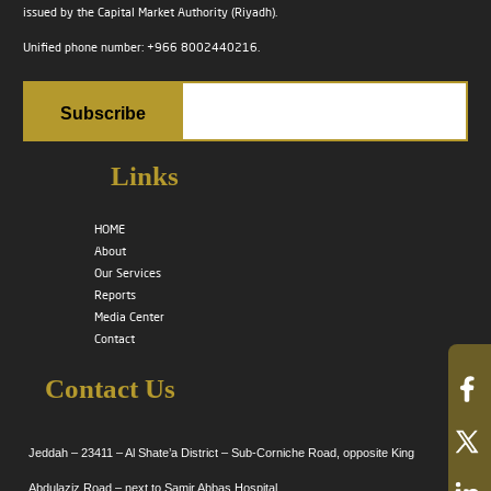
issued by the Capital Market Authority (Riyadh).
Unified phone number: +966 8002440216.
Links
HOME
About
Our Services
Reports
Media Center
Contact
Contact Us
Jeddah – 23411 – Al Shate’a District – Sub-Corniche Road, opposite King
Abdulaziz Road – next to Samir Abbas Hospital.