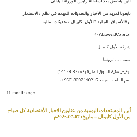
الين ينخفض بعد استقالة رئيس الوزراء الياباني
تابعونا لمزيد من الأخبار والتحديثات المهمة في عالم #الاستثمار
و#الأسواق_المالية #الأول_كابيتال #تحديثات_مالية
@
AlawwalCapital
شركة الأول كابيتال
قيمنا ،،،، ثروتننا
ترخيص هئية السوق المالية رقم (37-14178)
رقم الهاتف الموحد 8002440216 (966+)
11 months ago
أبرز المستجدات اليومية من عناوين الاخبار الأقتصادية كل صباح
من الأول كابيتال – بتاريخ: 07-07-2026م