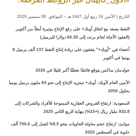
.التاريخ | الأثنين 16 ربيع أول 1447 هـ – الموافق 08 سبتمبر 2025
النفط يصعد مع اتفاق أوبك+ على رفع الإنتاج بوتيرة أبطأ من أكتوبر
(العقود الآجلة لخام برنت إلى 66.30 دولارا للبرميل)
8 أعضاء في “أوبك+” يتفقون على زيادة إنتاج النفط 137 ألف برميل
يوميا في أكتوبر
جولدمان ساكس يتوقع فائضًا نفطيًا أكبر قليلا في 2026
الأمين العام لأوبك: أوبك+ ستزيد الإنتاج إلى نحو 64 مليون برميل يوميا
بحلول 2050
السعودية: ارتفاع القروض العقارية الممنوحة للأفراد والشركات إلى
932.8 مليار ريال (+15%) بنهاية الربع الثاني 2025
موانئ: ارتفاع حجم مناولة الحاويات بنحو 9.5% لتصل إلى 750.6 ألف
حاوية في أغسطس 2025