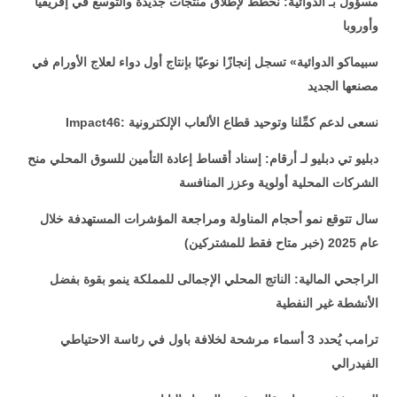
مسؤول بـ الدوائية: نخطط لإطلاق منتجات جديدة والتوسع في إفريقيا
وأوروبا
سبيماكو الدوائية» تسجل إنجازًا نوعيًا بإنتاج أول دواء لعلاج الأورام في
مصنعها الجديد
: نسعى لدعم كمِّلنا وتوحيد قطاع الألعاب الإلكترونية
Impact46
دبليو تي دبليو لـ أرقام: إسناد أقساط إعادة التأمين للسوق المحلي منح
الشركات المحلية أولوية وعزز المنافسة
سال تتوقع نمو أحجام المناولة ومراجعة المؤشرات المستهدفة خلال
عام 2025 (خبر متاح فقط للمشتركين)
الراجحي المالية: الناتج المحلي الإجمالى للمملكة ينمو بقوة بفضل
الأنشطة غير النفطية
ترامب يُحدد 3 أسماء مرشحة لخلافة باول في رئاسة الاحتياطي
الفيدرالي